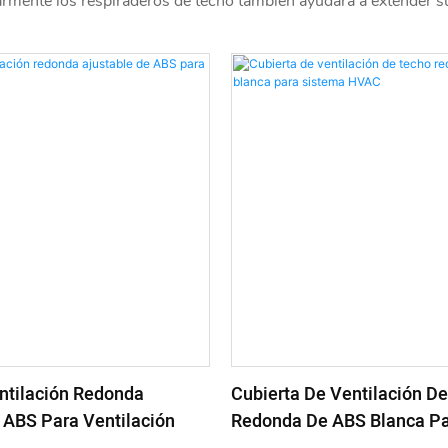
mente los respiraderos de techo también ayudará a extender su vi
entilación Redonda
Cubierta De Ventilación D
 ABS Para Ventilación
Redonda De ABS Blanca Pa