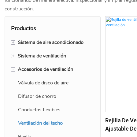
funcionando de manera efectiva. Inspeccionar y limpiar regular
construcción.
Productos
+
Sistema de aire acondicionado
+
Sistema de ventilación
Rejilla de barra lineal
-
Accesorios de ventilación
Difusor de ranura lineal
Rejilla del difusor de aire
Rejilla de aire ajustable
Parrilla de ventilación
Válvula de disco de aire
Return Air Grilles
Ventilación de aire fresco
Difusor de chorro
Conductos flexibles
Rejilla De V
Ventilación del techo
Ajustable De
Rejilla