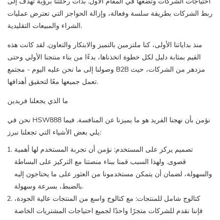
احتياجات الشركات وتضعها في المقام الأول. بدأت رحلتنا برؤية تهدف إلى
ربط الشركات بطريقة سلسة وفعالة، وإزالة الحواجز التي تعترض عمليات
الشراء والمبيعات التقليدية.
منذ بداياتنا الأولى، كنا ملتزمين بالتميز والابتكار والتعاون. لقد كانت هذه
القيم بمثابة دليل لكل خطوة اتخذناها، بدءًا من بناء منتجنا الأولي وحتى
وصولنا إلى ما نحن عليه اليوم - مجتمع B2B مزدهر من الشركات، حيث
تعمل جميعها معًا لتحقيق أهدافها.
ما الذي يجعلنا فريدين
نحن في HSW888 نؤمن بأن نهجنا الفريد هو ما يميزنا عن المنافسة. فيما
يلي بعض الأشياء التي تجعلنا نبرز:
تصميم يركز على المستخدم: نؤمن أن تجربة المستخدم لها أهمية
قصوى. ولهذا السبب قمنا ببناء منصتنا مع التركيز على البساطة
والسهولة، لضمان أن يتمكن مستخدمونا من العثور على ما يحتاجون إليه
بالضبط، بسرعة وسهولة.
كتالوج شامل للمنتجات: مع كتالوج واسع من المنتجات عالية الجودة،
فإننا نقدم للشركات متجرًا واحدًا لجميع احتياجات المشتريات الخاصة