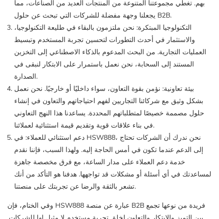
بهم. تغطي مجموعتنا المتنوعة من المنتجات العديد من الصناعات، مما
يجعلنا وجهة مفضلة للشركات التي تبحث عن حلول B2B.
التكنولوجيا المبتكرة: نحن ملتزمون بالبقاء في طليعة التكنولوجيا،
والاستثمار في أحدث التطورات لتحسين تجربة المستخدم وتبسيط
العمليات التجارية. من البحث المدعوم بالذكاء الاصطناعي إلى التخزين
المستند إلى السحابة، نحن نعمل باستمرار على الابتكار لنبقى في
الصدارة.
بيئة تعاونية: نؤمن بقوة التعاون، سواء داخليًا أو خارجيًا. نحن نعمل
بشكل وثيق مع شركائنا التجاريين لفهم احتياجاتهم والتعاون في إنشاء
حلول مصممة خصيصًا لمتطلباتهم المحددة. يساعدنا هذا النهج التعاوني
في بناء علاقات قوية وتقديم قيمة استثنائية لعملائنا.
دعم استثنائي للعملاء: في HSW888، نحن ندرك أن الشركات تحتاج
إلى الدعم عندما تكون في أمس الحاجة إليه. ولهذا السبب، فإننا نقدم
خدمة دعم العملاء على مدار الساعة، مع فرق مخصصة جاهزة
لمساعدتك في أي أسئلة أو مشكلات قد تواجهها. هدفنا هو التأكد من أنك
تشعر بالثقة والرضا عن تجربتك على منصتنا.
وفي الختام، فإن HSW888 عبارة عن منصة B2B فريدة من نوعها تجمع
بين التميز والابتكار والتعاون لخلق تجربة مستخدم لا مثيل لها للشركات.