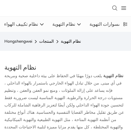
إكسسوارات التهوية
نظام التهوية
نظام تكييف الهواء
نظام التهوية
المنتجات
Hongshengwei
نظام التهوية
نظام التهوية
يلعب دورًا مهمًا في الحفاظ على بيئة داخلية صحية ومريحة
في أي مبنى. من خلال تبادل الهواء الخارجي باستمرار بالهواء الداخلي ،
فإنه يساعد على إزالة الملوثات ، ومنع نمو العفن والعفن ، وتنظيم
مستويات درجة الحرارة والرطوبة. التهوية المناسبة ليست ضرورية فقط
لتحسين جودة الهواء الداخلي ولكن أيضًا لتعزيز الرفاهية الشاملة للركاب
عن طريق تقليل مخاطر القضايا التنفسية والحساسية. هناك أنواع مختلفة
من أنظمة التهوية المتاحة ، مثل التهوية الطبيعية والتهوية الميكانيكية
والتهوية المختلطة ، كل منها يقدم مزايا مميزة لتلبية الاحتياجات المحددة