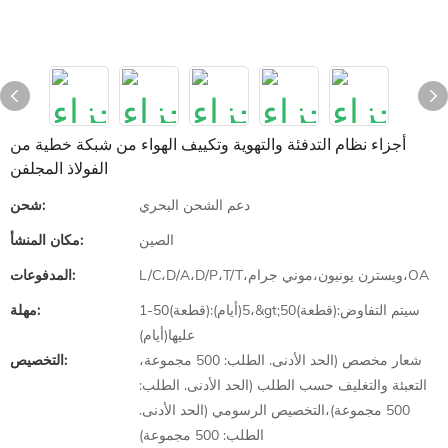
أجزاء نظام التدفئة والتهوية وتكييف الهواء من شبكة خطية من
الفولاذ المجلفن
دعم الشحن البحري
شحن:
الصين
مكان المنشأ:
L/C،D/A،D/P،T/T،ويسترن يونيون،موني جرام،OA
المدفوعات:
1-50(قطعة):5(أيام)،&gt;50(قطعة):سيتم التفاوض
مهلة:
عليها(أيام)
شعار مخصص (الحد الأدنى. الطلب: 500 مجموعة،
التخصيص:
التعبئة والتغليف حسب الطلب (الحد الأدنى. الطلب:
500 مجموعة)،التخصيص الرسومي (الحد الأدنى.
الطلب: 500 مجموعة)