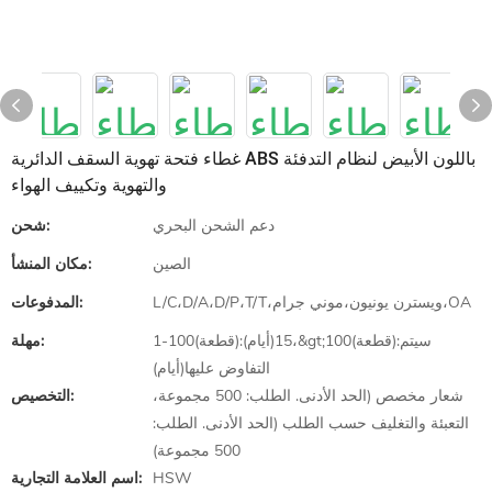
غطاء فتحة تهوية السقف الدائرية ABS باللون الأبيض لنظام التدفئة
والتهوية وتكييف الهواء
دعم الشحن البحري
شحن:
الصين
مكان المنشأ:
L/C،D/A،D/P،T/T،ويسترن يونيون،موني جرام،OA
المدفوعات:
1-100(قطعة):15(أيام)،&gt;100(قطعة):سيتم
مهلة:
التفاوض عليها(أيام)
شعار مخصص (الحد الأدنى. الطلب: 500 مجموعة،
التخصيص:
التعبئة والتغليف حسب الطلب (الحد الأدنى. الطلب:
500 مجموعة)
HSW
اسم العلامة التجارية: