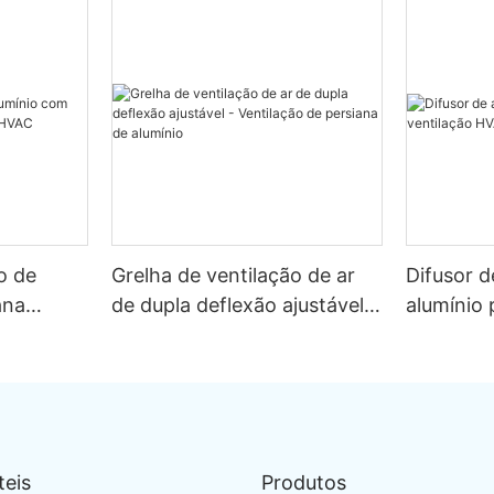
o de
Grelha de ventilação de ar
Difusor d
ana
de dupla deflexão ajustável -
alumínio 
a HVAC
Ventilação de persiana de
HVAC
alumínio
teis
Produtos