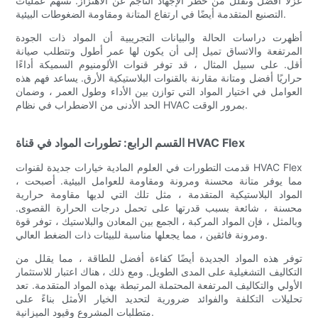
عزلًا أفضل وتقلل من خطر الإجهاد الناجم عن الاهتزاز. تسهم عمليات
التصنيع المتقدمة أيضًا في ارتفاع المتانة ومقاومة الضغوطات البيئية.
أظهرت دراسات الحالة والبيانات التجريبية أن المواد ذات الجودة
المرتفعة والاتساق تميل إلى أن يكون لها عمر أطول وتتطلب صيانة
أقل. على سبيل المثال ، قد توفر قنوات الألومنيوم السميكة أداءًا
حراريًا أفضل ومتانة مقارنة بالقنوات البلاستيكية الأرق. يساعد فهم هذه
العوامل في اختيار المواد التي توازن بين الأداء وطول العمر ، وضمان
الحد الأدنى من الاضطراب في نظام HVAC بمرور الوقت.
القسم الرابع: تطورات المواد في قناة HVAC Flex
قدمت التطورات في العلوم المادية خيارات جديدة لقنوات HVAC Flex
، مما يوفر متانة محسنة ومرونة ومقاومة للعوامل البيئية. أصبحت
المواد البلاستيكية المتقدمة ، مثل تلك التي لديها مقاومة حرارية
محسنة ، شائعة بسبب قدرتها على تحمل درجات الحرارة القصوى.
وبالمثل ، فإن المواد المركبة ، الجمع بين المعادن والبلاستيك ، توفر قوة
ومرونة فائقين ، مما يجعلها مناسبة للبيئات ذات الضغط العالي.
توفر هذه المواد الجديدة أيضًا كفاءة أفضل للطاقة ، مما يقلل من
التكاليف التشغيلية على المدى الطويل. ومع ذلك ، هناك اعتبار للاستثمار
الأولي والتكاليف المرتفعة المحتملة المرتبطة بهذه المواد المتقدمة. تعد
تحليلات التكلفة والفوائد ضرورية لتحديد الخيار الأمثل بناءً على
متطلبات المشروع وقيود الميزانية.