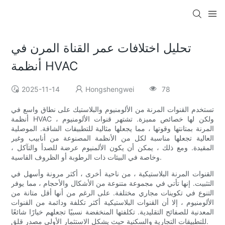
تحليل اختلافات عمر القناة المرن في
أنظمة HVAC
2025-11-14
Hongshengwei
78
تستخدم القنوات المرنة من الألومنيوم والبلاستيك على نطاق واسع في
أنظمة HVAC ، ولكن لها خصائص مميزة. تشتهر قنوات الألومنيوم
المرنة بمتانتها وقوتها ، مما يجعلها مثالية للتطبيقات الشاقة. الموصلية
العالية تجعلها مناسبة لكل من الأنظمة المصنوعة من أنابيب وغير
المقيدة. ومع ذلك ، يمكن أن يكون الألمنيوم عرضة للصدأ والتآكل ،
وخاصة في البيئات ذات الرطوبة أو الظروف القاسية.
القنوات المرنة البلاستيكية ، من ناحية أخرى ، أكثر مرونة وأسهل في
التثبيت. إنها تأتي في مجموعة متنوعة من الأشكال والأحجام ، مما يوفر
التنوع في تكوينات مجاري مختلفة. على الرغم من أنها أقل متانة من
الألومنيوم ، إلا أن القنوات البلاستيكية أكثر تكلفة ودائمة من القنوات
المعدنية للصفائح التقليدية. تكلفتها المنخفضة نسبيًا تجعلهم خيارًا شائعًا
للتطبيقات التجارية والسكنية حيث يشكل الاستثمار الأولي مصدر قلق.