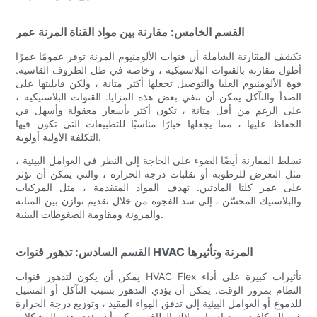
القسم الخامس: مقارنة بين مواد القناة المرنة عمر
تكشف المقارنة الشاملة أن قنوات الألومنيوم المرنة توفر عمومًا عمرًا
أطول مقارنة بالقنوات البلاستيكية ، وخاصة في ظل الظروف القاسية.
قوة الألومنيوم العليا والتوصيل تجعلها أكثر متانة ، ولكن قابليتها على
الصدأ والتآكل يمكن أن تنفي بعض هذه المزايا. القنوات البلاستيكية ،
على الرغم من أقل متانة ، تكون أكثر بأسعار معقولة وأسهل في
الحفاظ عليها ، مما يجعلها خيارًا مناسبًا للتطبيقات التي تكون فيها
التكلفة الأولية أولوية.
تسلط المقارنة أيضًا الضوء على الحاجة إلى النظر في العوامل البيئية ،
مثل التعرض للرطوبة أو تقلبات درجة الحرارة ، والتي يمكن أن تؤثر
على عمر كلتا المادتين. تهدف المواد المتقدمة ، مثل المركبات
والبلاستيك المحسّن ، إلى سد الفجوة من خلال تقديم توازن بين المتانة
والمرونة ومقاومة الضغوطات البيئية.
القسم السادس: تدهور قنوات HVAC المرنة وتأثيرها
يمكن أن يكون لتدهور قنوات HVAC Flex تأثيرات كبيرة على أداء
النظام بمرور الوقت. يمكن أن يؤدي التدهور بسبب التآكل أو المسيل
للدموع أو العوامل البيئية إلى تدفق الهواء المقيد ، وتوزيع درجة الحرارة
غير المتكافئ ، وزيادة استهلاك الطاقة. يمكن أن تؤدي هذه المشكلات