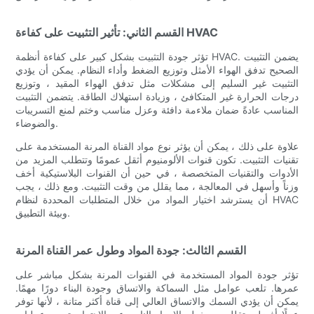
القسم الثاني: تأثير التثبيت على كفاءة HVAC
تؤثر جودة التثبيت بشكل كبير على كفاءة أنظمة HVAC. يضمن التثبيت
الصحيح تدفق الهواء الأمثل وتوزيع الضغط وأداء النظام. يمكن أن يؤدي
التثبيت غير السليم إلى مشكلات مثل تدفق الهواء المقيد ، وتوزيع
درجات الحرارة غير المتكافئ ، وزيادة استهلاك الطاقة. يتضمن التثبيت
المناسب عادةً ضمان ملاءمة دافئة وعزل مناسب وختم لمنع التسريبات
والضوضاء.
علاوة على ذلك ، يمكن أن يؤثر نوع مواد القناة المرنة المستخدمة على
تقنيات التثبيت. تكون قنوات الألومنيوم أثقل عمومًا وتتطلب المزيد من
الأدوات والتقنيات المتخصصة ، في حين أن القنوات البلاستيكية أخف
وزناً وأسهل في المعالجة ، مما يقلل من وقت التثبيت. ومع ذلك ، يجب
أن يسترشد اختيار المواد من خلال المتطلبات المحددة لنظام HVAC
وبيئة التطبيق.
القسم الثالث: جودة المواد وطول عمر القناة المرنة
تؤثر جودة المواد المستخدمة في القنوات المرنة بشكل مباشر على
عمرها. تلعب عوامل مثل السماكة والاتساق وجودة البناء دورًا مهمًا.
يمكن أن يؤدي السمك والاتساق العالي إلى قناة أكثر متانة ، لأنها توفر