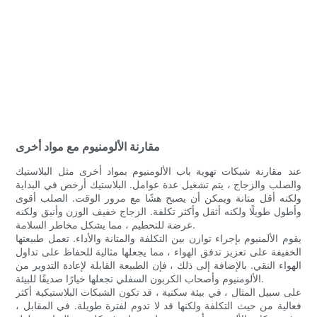
مقارنة الألومنيوم مع مواد أخرى
عند مقارنة شبكات تهوية باب الألومنيوم بمواد أخرى مثل البلاستيك
والصلب والزجاج ، يتم تشغيل عدة عوامل. البلاستيك أرخص في البداية
ولكنه أقل متانة ويمكن أن يصبح هشًا مع مرور الوقت. الصلب أقوى
وأطول طويلًا ولكنه أثقل وأكثر تكلفة. الزجاج خفيف الوزن وأنيق ولكنه
عرضة للتحطيم ، مما يشكل مخاطر السلامة.
يقوم الألمنيوم بإجراء توازن بين التكلفة والمتانة والأداء. تعمل طبيعتها
الخفيفة على تعزيز تدفق الهواء ، مما يجعلها مثالية للحفاظ على تداول
الهواء النقي. بالإضافة إلى ذلك ، فإن الطبيعة القابلة لإعادة التدوير من
الألومنيوم وأصحاب الكربون السفلي تجعلها خيارًا صديقًا للبيئة.
على سبيل المثال ، في بيئة سكنية ، قد تكون الشبكات البلاستيكية أكثر
فعالية من حيث التكلفة ولكنها قد لا تدوم لفترة طويلة. في المقابل ،