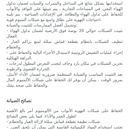
استخدامها بشكل شائع في المداخل والممرات والسنات لضمان تداول
الهواء النقي. في المساحات التجارية ، يتم تثبيتها على النوافذ والأبواب
للحفاظ على تداول الهواء والنظافة. في الإعدادات الصناعية ، يتم تلبية
احتياجات التهوية على نطاق واسع مع شبكات ألمنيوم قوية.
وتشمل أفضل الممارسات للتثبيت والصيانة:
- تثبيت الشبكات حوالي 36 بوصة فوق الأرضية لضمان تداول الهواء
الفعال.
- تنظيف الشبكات بانتظام بقطعة قماش مبللة لمنع تراكم الغبار
والحطام.
- إجراء عمليات التفتيش الروتينية لاستبدال الأجزاء البالية والحفاظ على
النزاهة الهيكلية.
- تخزين الشبكات في مكان بارد وجاف لتجنب التعرض المطول لدرجات
الحرارة القصوى والرطوبة.
يعد التثبيت المناسب والصيانة المنتظمة ضرورية لضمان الأداء الأمثل.
بمرور الوقت ، يمكن أن يوفر لك الحفاظ على شبكات الألمنيوم المال
والحفاظ على صحة بيئتك.
نصائح الصيانة
الحفاظ على شبكات التهوية الأبواب من الألومنيوم أمر بالغ الأهمية
لطول العمر والأداء. فيما يلي بعض النصائح:
- شبكات نظيفة بقطعة قماش مبللة لإزالة الغبار والحطام.
- تجنب استخدام المواد الكيميائية القاسية التي يمكن أن تلحق الضرر