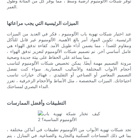
توفر شبكات الألومنيوم أرضية وسط ، مما يوفر كل من المتانة وطول
العمر.
الميزات الرئيسية التي يجب مراعاتها
عند اختيار شبكات تهوية باب الألومنيوم ، فكر في العديد من الميزات
الرئيسية. تكوين المواد أمر بالغ الأهمية. الألومنيوم غير قابل للتآكل
ومقاوم للصدأ ، مما يضمن أداء طويل الأمد. كفاءة تدفق الهواء هي
عامل أساسي آخر. تم تصميم شبكات الألومنيوم لتعزيز تدفق الهواء ،
مما يساعد على الحفاظ على بيئة جديدة وصحية.
مرونة التصميم مهمة أيضًا. يمكن تخصيص شبكات الألومنيوم لتناسب
أحجام الأبواب المختلفة والأساليب المعمارية. سواء كنت تفضل
التصميم المعاصر أو الصناعي أو التقليدي ، فهناك خيارات تناسب
احتياجاتك. الميزات المخصصة ، مثل الأنماط والأحجام الزخرفية ، تعزز
النداء البصري لمساحتك.
التطبيقات وأفضل الممارسات
تجد شبكات تهوية الأبواب من الألومنيوم تطبيقات في أماكن مختلفة ،
بما في ذلك المساحات السكنية والتجارية والصناعية. في المنازل ، يتم