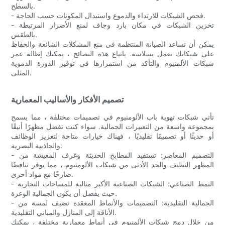
بالسطح.
- فحص الشبكات للارتداء والدموع واستبدال المكونات حسب الحاجة.
- تخزين الشبكات في مكان بارد وجاف لمنع الأضرار المرتبطة
بالطقس.
يمكن أن تساعد الصيانة المنتظمة في منع المشكلات الشائعة والحفاظ
على شبكاتك تعمل بسلاسة. باتباع هذه النصائح ، يمكنك إطالة عمر
شبكات الألمنيوم والتأكد من استمرارها في توفير الدورة الدموية
المثلى.
تصميم الأفكار والأساليب المعمارية
تأتي شبكات تهوية باب الألومنيوم في تصميمات مختلفة ، مما يسمح
بمجموعة واسعة من التعبيرات الجمالية. سواء كنت تفضل مظهرًا أنيقًا
أو حديثًا أو تصميمًا تقليديًا ، فهناك خيارات متاحة لتعزيز الوظائف
والجاذبية البصرية:
- التصميم المعاصر: تستفيد المطابخ الحديثة وغرف المعيشة من
المظهر النظيف والحد الأدنى من شبكات الألومنيوم ، مما يوفر تناقضًا
صارخًا مع مواد أخرى.
- النمط الصناعي: الشبكات الصناعية الأكبر مثالية للمساحات التجارية
حيث يفضل أن يكون الجمالية الوعرة.
- الجمالية التقليدية: التصميمات والأنماط المعقدة تضيف لمسة من
الأناقة إلى المنازل والمباني التقليدية.
من خلال دمج شبكات الألمنيوم في أنماط معمارية مختلفة ، يمكنك