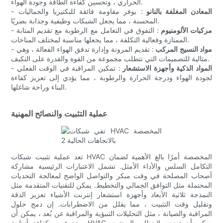
الحراري ، وتحسين كفاءة الطاقة وجودة الهواء.
المعادن المغلفة بالنانو
: يوفر مقاومة فائقة للبكتيريا والجماليات
-
المحسنة ، مما يجعل الشبكات وظيفية وجذابة بصريًا.
مركبات الألومنيوم
: التفوق في التعامل مع الرطوبة مع تقديم المتانة
-
الممتازة وفعالية التكلفة ، مما يجعلها مناسبة لمختلف المناخات.
مواد النسيج المركب
: تقديم المرونة وإدارة تدفق الهواء الفعالة ، وهي
-
مثالية للتصميمات التي تتطلب مجموعة من القوة والقدرة على التكيف.
المواد الذكية وأجهزة الاستشعار
: تمكين المراقبة في الوقت الفعلي
-
لجودة الهواء ودرجة الحرارة والرطوبة ، مما يؤدي إلى تعزيز كفاءة
البناء وراحة شاغلها.
عملية التثبيت والنصائح المهنية
تعد عملية تثبيت شبكات HVAC المخصصة أمرًا بالغ الأهمية لضمان
التكامل السلس والأداء الأمثل. تشمل الاعتبارات الرئيسية مشاركة
أصحاب المصلحة في وقت مبكر والتواصل الواضح لمعالجة التحديات
المحتملة مثل التوافق الجمالي والتخطيط. يمكن للتقنيات المتقدمة مثل
النمذجة ثلاثية الأبعاد وأجهزة استشعار إنترنت الأشياء تعزيز الدقة
وتقليل وقت التثبيت ، مما يقلل من الاضطرابات. إن دمج حلول
المراقبة والصيانة ، مثل التحليلات التنبؤية والمراقبة عن بُعد ، يمكن أن
يمتد عمر وكفاءة أنظمة HVAC. يمكن أن تعزز ملاحظات المجتمع