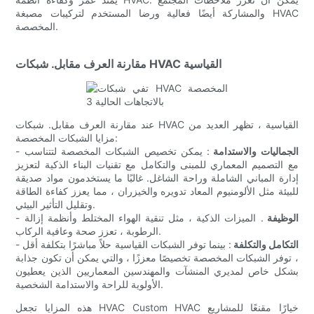
والمشاركة أيضًا فعالية ورضا المستخدم لتركيبات مصبغة HVAC
المخصصة.
مقارنة العرف مقابل. شبكات HVAC القياسية
عند مقارنة العرف مقابل. شبكات HVAC القياسية ، تظهر العديد من
مزايا الشبكات المخصصة:
الجماليات والاستدامة
: يمكن تخصيص الشبكات المخصصة لتتناسب
-
مع التصميم المعماري للمبنى والتكامل مع تقنيات البناء الذكية لتعزيز
إدارة المباني الشاملة وراحة الشاغل. غالبًا ما يستخدمون مواد صديقة
للبيئة مثل الألومنيوم المعاد تدويره والخيزران ، مما يعزز كفاءة الطاقة
وتقليل التأثير البيئي.
الوظيفة
. الميزات الذكية ، مثل تنقية الهواء المختلط وأنظمة إزالة
-
الرطوبة ، تعزز صحة وعافية الركاب.
التكامل والتكلفة
: بينما توفر الشبكات القياسية حلاً مباشرًا بتكلفة أقل
-
، توفر الشبكات المخصصة تخصيصًا معززًا ، والتي يمكن أن تكون جذابة
بشكل خاص لمديري المنشآت والمهندسين المعماريين الذين يعطيون
الأولوية للراحة والاستدامة الشخصية.
هذه المزايا تجعل HVAC Custom HVAC خيارًا مقنعًا للمشاريع