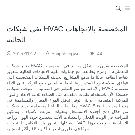
تفي شبكات HVAC المخصصة بالاتجاهات
الحالية
2025-11-22
Hongshengwei
44
تعتبر شبكات HVAC المخصصة ضرورية بشكل متزايد في التصميمات
المعمارية ، ومزج وظائفها مع جماليات تلبية الاتجاهات الحالية وتعزيز
كفاءة الطاقة. غالبًا ما تدمج المشاريع الحديثة الشبكات المخصصة التي
تتوافق بسلاسة مع الاستمرارية الجمالية للمبنى ، مع التركيز على الأداء
والأناقة. مع نمو التطور في التصميم ، أصبحت شبكات HVAC مصممة
خصيصًا الآن باستخدام تقنيات متقدمة مثل الطباعة ثلاثية الأبعاد والمواد
المركبة المتقدمة ، والتي توفر تدفق الهواء المعزز والمساهمة في
ممارسات البناء المستدامة. تزيد شبكات HVAC Smart هذه الميزات
من خلال دمج أجهزة الاستشعار وتقنيات إنترنت الأشياء ، وتمكين
المراقبة في الوقت الفعلي والتعديلات الآلية لتحسين جودة الهواء وراحة
شاغلها. يتجاوز هذا التكامل احتياجات HVAC الأساسية ، ولعب دورًا
مهمًا في خلق بيئات بناء أكثر ذكاءً وأكثر استجابة.