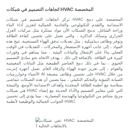
اتجاهات التصميم في شبكات HVAC المخصصة
تركز اتجاهات التصميم في شبكات HVAC المخصصة على دمج
الاستدامة والتقدم التكنولوجي والجاذبية الجمالية لتعزيز أداء البناء
وراحة الشاغل. تدمج الشبكات الآن مواد مبتكرة مثل مركبات العزل
الحراري وسبائك الذاكرة ، والتي تعمل على تحسين كفاءة الطاقة
وتوفر وظائف ديناميكية ، مثل تعديلات تدفق الهواء المستجيبة. تتيح هذه
المواد ، إلى جانب أجهزة الاستشعار والمحركات ، التعديلات في الوقت
الفعلي بناءً على الإشغال والبيانات البيئية ، مما يساهم في وفورات
كبيرة في الطاقة. بالإضافة إلى ذلك ، يهدف الاتجاه نحو مبادئ التصميم
الحيوي ، بما في ذلك دمج العناصر الطبيعية مثل النباتات المعيشية
والقوام ، إلى تعزيز جودة الهواء والرفاه العام. تعمل أجهزة إنترنت
الأشياء وخوارزميات AI على تحسين وظائف مصبغة HVAC من خلال
الصيانة التنبؤية والتحكم التكيفي ، مما يضمن أن هذه الشبكات تتماشى
بسلاسة مع أنظمة الطاقة المتجددة وأهداف الاستدامة الأوسع. والنتيجة
هي شبكات HVAC التي تلبي معايير التصميم والأداء الحديثة مع إنشاء
مزيج متناغم من التكنولوجيا والهندسة المعمارية ، مما يؤدي إلى تحسين
الجوانب الجمالية والوظيفية لأنظمة HVAC.