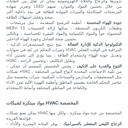
تدويرها والزجاج والخلايا الكهروضوئية يمكن أن تقلل من النفايات
وتعزيز شهادة LEED من خلال تحسين المواد والموارد. تسهم
المرشحات المتكاملة والميزات المولدة للطاقة في بيئة داخلية أكثر
صحة وتقليل استهلاك الطاقة.
جودة الهواء المحسنة
: أنظمة الترشيح المتقدمة ، مثل مرشحات
-
MERV 13 وطبقات الكربون المنشطة ، يمكنها إزالة الجسيمات
المحمولة جواً والمواد الكيميائية والمواد المثيرة للحساسية ، وبالتالي
تحسين صحة الشاغل وجودة الهواء الداخلي.
التكنولوجيا الذكية للإدارة الفعالة
: يتيح دمج المستشعرات الذكية
-
وميزات التحكم عن بُعد في شوايات HVAC المراقبة في الوقت الفعلي
وتعديل جودة الهواء واستخدام الطاقة ، مما يؤدي إلى تحسين أداء
HVAC ، وتقليل التكاليف ، وتحسين الراحة.
التنوع والقدرة على التكيف
: يضمن التخصيص المصمم أن تتمكن
-
شبكات HVAC من تلبية الاحتياجات المحددة لأنواع المباني المختلفة ،
مثل المستشفيات والمدارس والمساحات المكتبية. ميزات مخصصة مثل
عناصر التحكم الخاصة بتقسيم المناطق وأنظمة التهوية الآلية تعزز الأداء
والكفاءة عبر المناطق المختلفة وأنماط الاستخدام.
مواد مبتكرة لشبكات HVAC المخصصة
يمكن صنع شبكات HVAC المخصصة من عدة مواد مبتكرة ، ولكل منها
فوائدها الفريدة:
الزجاج الليفي المغطى بالسيراميك
: يوفر المتانة المعززة والأداء
-