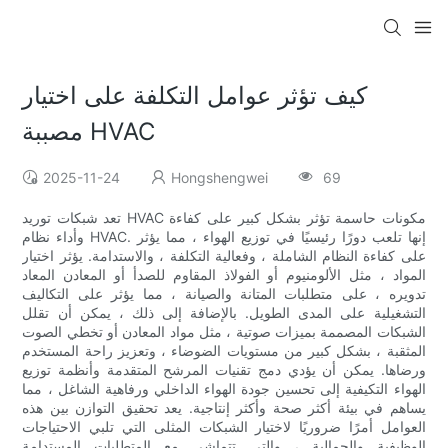
كيف تؤثر عوامل التكلفة على اختيار
مصببة HVAC
2025-11-24
Hongshengwei
69
تعد شبكات توريد HVAC مكونات حاسمة تؤثر بشكل كبير على كفاءة
وأداء نظام HVAC. إنها تلعب دورًا رئيسيًا في توزيع الهواء ، مما يؤثر
على كفاءة النظام الشاملة ، وفعالية التكلفة ، والاستدامة. يؤثر اختيار
المواد ، مثل الألومنيوم أو الفولاذ المقاوم للصدأ أو المعادن المعاد
تدويره ، على متطلبات المتانة والصيانة ، مما يؤثر على التكاليف
التشغيلية على المدى الطويل. بالإضافة إلى ذلك ، يمكن أن تقلل
الشبكات المصممة بميزات صوتية ، مثل مواد المعادن أو تخطي الصوت
المثقبة ، بشكل كبير من مستويات الضوضاء ، وتعزيز راحة المستخدم
ورضاها. يمكن أن يؤدي دمج تقنيات المرشح المتقدمة وأنظمة توزيع
الهواء التكيفية إلى تحسين جودة الهواء الداخلي ورفاهية الشاغل ، مما
يساهم في بيئة أكثر صحة وأكثر إنتاجية. يعد تحقيق التوازن بين هذه
العوامل أمرًا ضروريًا لاختيار الشبكات المثلى التي تلبي الاحتياجات
الوظيفية والجمالية ، والتي تتماشى مع المتطلبات المستدامة