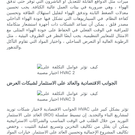
ميزات مثل الدوافع القابلة للتعديل أو الناشرون التي توفر حتى تدفق
الهواء ، وهي ضرورية في بيئات العمل عالية الكثافة. يجب تحسين
معدلات الضغط الثابتة وتدفق الهواء لتقليل استهلاك الطاقة وتحسين
كفاءة النظام. في السيناريوهات التي تشكل فيها جودة الهواء الداخلي
مصدر قلق ، يمكن أن تساعد الشبكات ذات أجهزة استشعار متكاملة
للمراقبة في الوقت الفعلي في الحفاظ على جودة الهواء المثلى مع
الامتثال للمعايير التنظيمية. يجب أيضًا النظر في الظروف البيئية ، مثل
الرطوبة العالية أو التعرض الساحلي ، واختيار المواد التي تقاوم التآكل
والتدهور.
الجوانب الاقتصادية والعائد على الاستثمار لشبكات العرض
الجوانب الاقتصادية لاختيار شبكات توريد HVAC تؤثر بشكل كبير على
العائد على الاستثمار (ROI) لمشاريع البناء والتجديد. إن تبسيط سلسلة
التوريد من خلال الطلب في الوقت المناسب والشراكات الاستراتيجية
يمكن أن يقلل من تكاليف التخزين وتسريع عملية التثبيت ، وخفض
تكاليف المشروع الإجمالية وتحسين العائد على الاستثمار. خيارات المواد