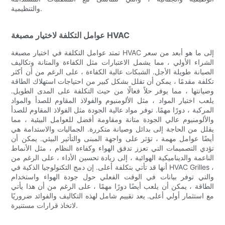
والتنظيمية.
عوامل التكلفة لاختيار مصبغة HVAC
تمتد عوامل التكلفة في اختيار مصبغة HVAC إلى ما هو أبعد من سعر
الشراء الأولي ، مما يشمل الاعتبارات مثل الكفاءة والمتانة وتكاليف
الصيانة طويلة الأجل. الشبكات عالية الكفاءة ، على الرغم من أن أكثر
تكلفة مقدمًا ، يمكن أن تقلل بشكل كبير من احتياجات استهلاك الطاقة
وصيانتها ، مما يوفر حلاً فعالًا من حيث التكلفة على المدى الطويل.
يلعب اختيار المواد ، مثل الألومنيوم والفولاذ المقاوم للصدأ والمواد
المركبة ، دورًا مهمًا. توفر مواد عالية الجودة مثل الفولاذ المقاوم للصدأ
والألومنيوم عالي الجودة متانة ومقاومة أفضل للعوامل البيئية ، مما
يقلل من الحاجة إلى بدائل وصيانة متكررة. الجماليات والاستدامة هي
أيضًا عوامل مهمة ، تؤثر على واجهة المبنى والتأثير البيئي. يمكن أن
تؤدي التصميمات التي تعزز تدفق الهواء وكفاءة النظام ، مثل الأنماط
الناعمة والديناميكية الهوائية ، إلى زيادة تحسين الأداء ، على الرغم من
أنها قد تأتي بتكلفة أعلى. إن دمج التكنولوجيا الذكية في HVAC Grilles ،
والتي توفر بيانات في الوقت الفعلي حول جودة الهواء واستخدام
الطاقة ، يمكن أن يلعب أيضًا دورًا مهمًا ، على الرغم من أن هذا يأتي
مع استثمار أولي أعلى. يعد تقييم شامل لهذه التكاليف والفوائد ضروريًا
لاتخاذ قرارات مستنيرة.