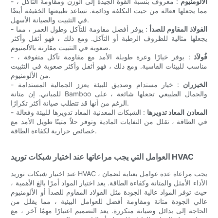
الألومنيوم
: معروف بنسبة القوة الجيدة إلى الوزن ومقاومة التآكل ،
-
مما يجعلها فعالة من حيث التكلفة ودائمة. تساعد طبيعتها الخفيفة أيضًا
في التثبيت والصيانة الأسهل.
الفولاذ المقاوم للصدأ
: يوفر أفضل مقاومة للتآكل وطول العمر ، مما
-
يجعلها مثالية للظروف الرطبة أو التآكل. ومع ذلك ، فهو أثقل وأكثر
صعوبة في التثبيت مقارنة بالألمنيوم.
فُولاَذ
: يوفر خيارًا وعرة طويلة الأمد مع مقاومة تآكل متفوقة ،
-
مناسب للبيئات القاسية. ومع ذلك ، فهو أثقل وأكثر صعوبة في التثبيت
من الألومنيوم.
الخيزران
: خيار مستدام وصديق للبيئة يعزز الجمالية المستدامة
-
للمباني. إن متانة Bamboo والجمال الطبيعي تجعلها شائعة ، على
الرغم من أنها قد تتطلب صيانة أكثر تكرارًا.
المعادن المعاد تدويرها
: الشبكات المعدنية المعاد تدويرها للبيئة وفعالة
-
في الطاقة ، تقلل من النفايات المادية وتوفر حلاً متينًا طويل الأمد مع
خصائص حرارية لكفاءة الطاقة.
العوامل التي يجب مراعاتها عند اختيار شبكات توريد HVAC
عند اختيار شبكات توريد HVAC ، يجب مراعاة عدة عوامل بعناية لضمان
الأداء الأمثل والمتانة وكفاءة الطاقة. يعد اختيار المواد أمرًا بالغ الأهمية ،
حيث توفر المواد عالية الجودة مثل الفولاذ المقاوم للصدأ أو الألومنيوم
عالي الجودة متانة ومقاومة أفضل للعوامل البيئية ، مما يقلل من
الحاجة إلى بدائل وصيانة متكررة. يعد التصميم اعتبارًا مهمًا آخر ، مع