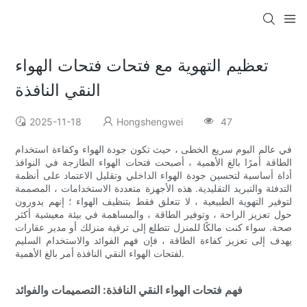
تعظيم التهوية مع فتحات فتحات الهواء
النقي النافذة
2025-11-18
Hongshengwei
47
في عالم اليوم سريع الخطى ، حيث تكون جودة الهواء وكفاءة استخدام
الطاقة أمرًا بالغ الأهمية ، أصبحت فتحات الهواء الطازجة في النوافذ
أداة أساسية لتحسين جودة الهواء الداخلي وتقليل الاعتماد على أنظمة
التدفئة والتبريد التقليدية. هذه الأجهزة متعددة الاستخدامات ، المصممة
لتوفير التهوية الطبيعية ، لا تتعلق فقط بتنظيف الهواء ؛ إنهم يدورون
حول تعزيز الراحة ، وتوفير الطاقة ، والمساهمة في بيئة معيشية أكثر
صحة. سواء كنت مالكًا للمنزل تتطلع إلى ترقية منزلك أو مدير عقارات
يهدف إلى تعزيز كفاءة الطاقة ، فإن فهم الفوائد والاستخدام السليم
لفتحات الهواء النقي النافذة أمر بالغ الأهمية.
فهم فتحات الهواء النقي النافذة: التصميمات والفوائد