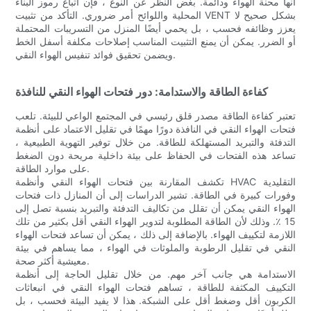
أنها محنة الهواء ودائمة. بغض النظر عن النوع ، فإن اتباع رموز البناء
المحلية واللوائح أمر ضروري. التأكد من تثبيت VENT بشكل صحيح لا
يعزز وظائفه فحسب ، بل يحمي أيضًا المنزل من التسريبات المحتملة
أو الضرر. يمكن أن يمنع التثبيت المناسب إصلاحات مكلفة أسفل الخط
ويضمن تحقيق فوائد تنفيس الهواء النقي.
كفاءة الطاقة والاستدامة: دور فتحات الهواء النقي للنافذة
تعتبر كفاءة الطاقة مصدر قلق رئيسي في المجتمع الواعي للبيئة. تلعب
فتحات الهواء النقي في النافذة دورًا مهمًا في تقليل الاعتماد على أنظمة
التدفئة والتبريد المستهلكة للطاقة. من خلال توفير التهوية الطبيعية ،
تساعد هذه الفتحات في الحفاظ على بيئة داخلية مريحة دون الضغط
على موارد الطاقة.
تكشف المقارنة بين فتحات الهواء النقي وأنظمة HVAC التقليدية
وفورات كبيرة في الطاقة. تشير الدراسات إلى أن المنازل ذات فتحات
الهواء النقي يمكن أن تقلل من تكاليف التدفئة والتبريد بنسبة تصل إلى
15 ٪. وذلك لأن الطاقة المطلوبة لتدوير الهواء النقي أقل بكثير من تلك
اللازمة لتكييف الهواء. بالإضافة إلى ذلك ، يمكن أن تساعد فتحات الهواء
النقي في تقليل الرطوبة والملوثات في الهواء ، مما يساهم في بيئة
معيشية أكثر صحة.
الاستدامة هي جانب آخر مهم. من خلال تقليل الحاجة إلى أنظمة
التكييف المكثفة للطاقة ، تساهم فتحات الهواء النقي في انبعاثات
الكربون أقل وضغط أقل على الشبكة. هذا لا يفيد البيئة فحسب ، بل