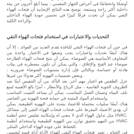
أوضحًا وانخفاضًا في أعراض الجهاز التنفسي ، بينما أبلغ آخرون عن بيئة
داخلية أكثر راحة وممتعة. توضح هذه النتائج الإيجابية أن فتحات الهواء
النقي يمكن أن تحدث فرقًا كبيرًا في تحسين جودة الهواء الداخلي
والراحة الكلية.
التحديات والاعتبارات في استخدام فتحات الهواء النقي
في حين أن فتحات الهواء النقي للنافذة تقدم العديد من الفوائد ، إلا أن
هناك أيضًا تحديات واعتبارات يجب وضعها في الاعتبار. واحدة من
المخاوف الأساسية هي الضوضاء. يمكن أن تنتج فتحات الهواء الطازجة
ضوضاء عند الفتح والإغلاق ، والتي يمكن أن تكون مضطربة في بيئات
هادئة أو حساسة. وبالتالي فإن إدارة مستويات الضوضاء ضرورية ،
وبعض تصميمات التهوية أكثر هدوءًا من غيرها.
عزل الطقس هو اعتبار مهم آخر. يعد التأكد من أن التنفيس آمنًا ضد
الظروف الجوية القاسية ، مثل الرياح والأمطار ، أمرًا بالغ الأهمية لمنع
تلف المياه وضمان العمل المناسب. يمكن أن يساعد التثبيت المناسب
واستخدام المواد المتينة في حماية فتحة التهوية من العناصر.
هناك أيضًا سلبيات محتملة للاعتماد بشدة على التهوية الطبيعية. يمكن
أن يؤدي الاعتماد المفرط على فتحات فتحات الهواء النقي إلى مشاكل
مثل تداول الهواء الذي لا معنى له وإمكانية تقليص حجم أنظمة HVAC.
من المهم تحقيق توازن بين التهوية الطبيعية واستخدام أنظمة HVAC
للحفاظ على جودة الهواء الداخلي المثلى.
في الختام ، تعتبر فتحات الهواء النقي للهواء الأداة أداة قيمة لتحسين