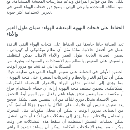
يقلل أيضًا من فواتير المرافق ويدعم ممارسات المعيشة المستدامة. مع
نمو الطاقة المتجددة والوعي البيئي ، يصبح دور فتحات الهواء النقي في
تعزيز الاستدامة أكثر حيوية.
الحفاظ على فتحات التهوية المنعشة للهواء: ضمان طول العمر
والأداء
تعد الصيانة جانبًا حاسمًا في الحفاظ على فتحات الهواء النقي النافذة
تعمل في أفضل حالاتها. تمامًا مثل أي نظام ميكانيكي أو كهربائي ،
يضمن الصيانة العادية طول العمر والأداء الأمثل. يمكن للتنظيف
والتفتيش على التنفيس بانتظام منع الانسدادات والمسودات وغيرها من
المشكلات التي قد تنشأ مع مرور الوقت.
الخطوة الأولى في الحفاظ على تنفيس الهواء النقي هي تنظيفه جيدًا.
يمكن أن تتراكم الغبار والحطام والجزيئات الصغيرة على فتحة التهوية ،
مما يؤدي إلى انخفاض تدفق الهواء والأضرار المحتملة للمكونات
الميكانيكية. يتضمن تنظيف فتحة التهوية إزالة أي حطام باستخدام فراغ
أو مكنسة ، مما يضمن تدفق هواء ناعم وفعال. من المهم أيضًا التحقق
من الانسداد بشكل دوري للتأكد من أن التنفيس يعمل بشكل صحيح.
يعد تفتيش تنفيس أي علامات على التآكل والدموع جزءًا أساسيًا آخر
من الصيانة. بمرور الوقت ، يمكن أن تتحلل مكونات مثل المحرك
والمحامل والأختام ، مما يؤدي إلى مشكلات في الأداء أو حتى الفشل.
يمكن لعمليات التفتيش المنتظمة أن تلتقط هذه المشكلات في وقت
مبكر ، مما يمنع الإصلاحات المكلفة. يمكن أن يساعد تشديد البراغي