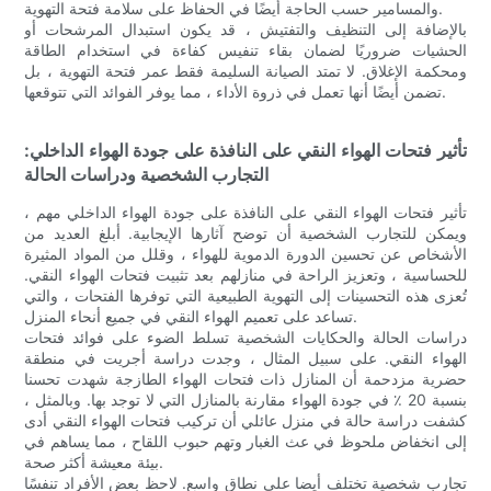
والمسامير حسب الحاجة أيضًا في الحفاظ على سلامة فتحة التهوية.
بالإضافة إلى التنظيف والتفتيش ، قد يكون استبدال المرشحات أو
الحشيات ضروريًا لضمان بقاء تنفيس كفاءة في استخدام الطاقة
ومحكمة الإغلاق. لا تمتد الصيانة السليمة فقط عمر فتحة التهوية ، بل
تضمن أيضًا أنها تعمل في ذروة الأداء ، مما يوفر الفوائد التي تتوقعها.
تأثير فتحات الهواء النقي على النافذة على جودة الهواء الداخلي:
التجارب الشخصية ودراسات الحالة
تأثير فتحات الهواء النقي على النافذة على جودة الهواء الداخلي مهم ،
ويمكن للتجارب الشخصية أن توضح آثارها الإيجابية. أبلغ العديد من
الأشخاص عن تحسين الدورة الدموية للهواء ، وقلل من المواد المثيرة
للحساسية ، وتعزيز الراحة في منازلهم بعد تثبيت فتحات الهواء النقي.
تُعزى هذه التحسينات إلى التهوية الطبيعية التي توفرها الفتحات ، والتي
تساعد على تعميم الهواء النقي في جميع أنحاء المنزل.
دراسات الحالة والحكايات الشخصية تسلط الضوء على فوائد فتحات
الهواء النقي. على سبيل المثال ، وجدت دراسة أجريت في منطقة
حضرية مزدحمة أن المنازل ذات فتحات الهواء الطازجة شهدت تحسنا
بنسبة 20 ٪ في جودة الهواء مقارنة بالمنازل التي لا توجد بها. وبالمثل ،
كشفت دراسة حالة في منزل عائلي أن تركيب فتحات الهواء النقي أدى
إلى انخفاض ملحوظ في عث الغبار وتهم حبوب اللقاح ، مما يساهم في
بيئة معيشة أكثر صحة.
تجارب شخصية تختلف أيضا على نطاق واسع. لاحظ بعض الأفراد تنفسًا