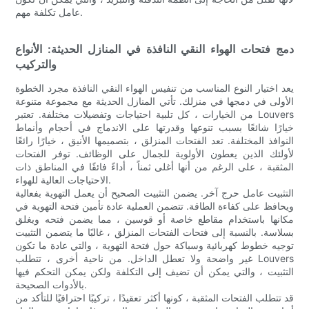
عامل تكلفة مهم.
دمج فتحات الهواء النقي النافذة في المنازل الحديثة: الأنواع
والتركيب
يعد اختيار النوع المناسب من تنفيس الهواء النقي النافذة مجرد الخطوة
الأولى في دمجها في منزلك. تأتي المنازل الحديثة مع مجموعة متنوعة
من الخيارات ، كل تلبية احتياجات وتفضيلات مختلفة. تعتبر Louvers
خيارًا شائعًا بسبب تنوعها وقدرتها على الاندماج في أحجام وأنماط
النوافذ المختلفة. تعد الفتحات المنزلق ، بتصميمها الأنيق ، خيارًا رائعًا
لأولئك الذين يعطون الأولوية للجمال على الوظائف. توفر الفتحات
المثقبة ، على الرغم من أنها أغلى ثمناً ، أداءً فائقًا في المناطق ذات
الاحتياجات العالية للهواء.
التثبيت عامل حرج آخر. يضمن التثبيت الصحيح أن يعمل التهوية بفعالية
ويحافظ على كفاءة الطاقة. تتضمن العملية عادة تأمين فتحة التهوية في
مكانها باستخدام مقاطع خاصة أو قوسين ، مما يضمن فتحه ويغلق
بسلاسة. بالنسبة إلى فتحات الفتحات المنزلق ، غالبًا ما يتضمن التثبيت
توجيه خطوط كهربائية وسباكة حول فتحة التهوية ، والتي عادة ما تكون
غير واضحة ولا تعطل الداخل. من ناحية أخرى ، تتطلب Louvers
التثبيت ، والتي يمكن أن تضيف إلى التكلفة ولكن يمكن التحكم فيها
بالأدوات الصحيحة.
قد تتطلب الفتحات المثقبة ، كونها أكثر تعقيدًا ، تركيبًا احترافيًا للتأكد من