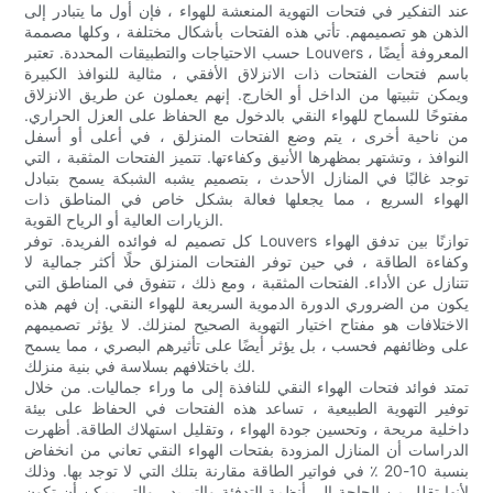
عند التفكير في فتحات التهوية المنعشة للهواء ، فإن أول ما يتبادر إلى
الذهن هو تصميمهم. تأتي هذه الفتحات بأشكال مختلفة ، وكلها مصممة
حسب الاحتياجات والتطبيقات المحددة. تعتبر Louvers ، المعروفة أيضًا
باسم فتحات الفتحات ذات الانزلاق الأفقي ، مثالية للنوافذ الكبيرة
ويمكن تثبيتها من الداخل أو الخارج. إنهم يعملون عن طريق الانزلاق
مفتوحًا للسماح للهواء النقي بالدخول مع الحفاظ على العزل الحراري.
من ناحية أخرى ، يتم وضع الفتحات المنزلق ، في أعلى أو أسفل
النوافذ ، وتشتهر بمظهرها الأنيق وكفاءتها. تتميز الفتحات المثقبة ، التي
توجد غالبًا في المنازل الأحدث ، بتصميم يشبه الشبكة يسمح بتبادل
الهواء السريع ، مما يجعلها فعالة بشكل خاص في المناطق ذات
الزيارات العالية أو الرياح القوية.
كل تصميم له فوائده الفريدة. توفر Louvers توازنًا بين تدفق الهواء
وكفاءة الطاقة ، في حين توفر الفتحات المنزلق حلًا أكثر جمالية لا
تتنازل عن الأداء. الفتحات المثقبة ، ومع ذلك ، تتفوق في المناطق التي
يكون من الضروري الدورة الدموية السريعة للهواء النقي. إن فهم هذه
الاختلافات هو مفتاح اختيار التهوية الصحيح لمنزلك. لا يؤثر تصميمهم
على وظائفهم فحسب ، بل يؤثر أيضًا على تأثيرهم البصري ، مما يسمح
لك باختلافهم بسلاسة في بنية منزلك.
تمتد فوائد فتحات الهواء النقي للنافذة إلى ما وراء جماليات. من خلال
توفير التهوية الطبيعية ، تساعد هذه الفتحات في الحفاظ على بيئة
داخلية مريحة ، وتحسين جودة الهواء ، وتقليل استهلاك الطاقة. أظهرت
الدراسات أن المنازل المزودة بفتحات الهواء النقي تعاني من انخفاض
بنسبة 10-20 ٪ في فواتير الطاقة مقارنة بتلك التي لا توجد بها. وذلك
لأنها تقلل من الحاجة إلى أنظمة التدفئة والتبريد ، والتي يمكن أن تكون