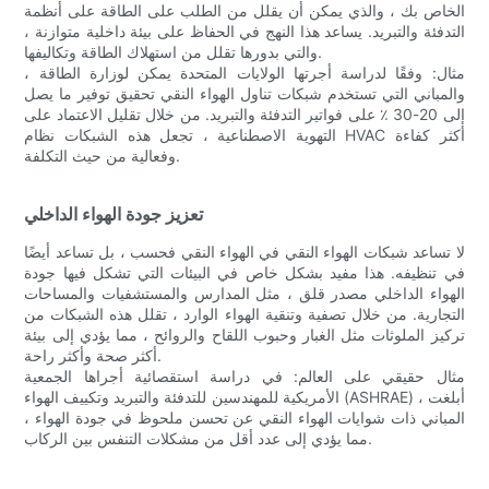
الخاص بك ، والذي يمكن أن يقلل من الطلب على الطاقة على أنظمة
التدفئة والتبريد. يساعد هذا النهج في الحفاظ على بيئة داخلية متوازنة ،
والتي بدورها تقلل من استهلاك الطاقة وتكاليفها.
مثال: وفقًا لدراسة أجرتها الولايات المتحدة يمكن لوزارة الطاقة ،
والمباني التي تستخدم شبكات تناول الهواء النقي تحقيق توفير ما يصل
إلى 20-30 ٪ على فواتير التدفئة والتبريد. من خلال تقليل الاعتماد على
التهوية الاصطناعية ، تجعل هذه الشبكات نظام HVAC أكثر كفاءة
وفعالية من حيث التكلفة.
تعزيز جودة الهواء الداخلي
لا تساعد شبكات الهواء النقي في الهواء النقي فحسب ، بل تساعد أيضًا
في تنظيفه. هذا مفيد بشكل خاص في البيئات التي تشكل فيها جودة
الهواء الداخلي مصدر قلق ، مثل المدارس والمستشفيات والمساحات
التجارية. من خلال تصفية وتنقية الهواء الوارد ، تقلل هذه الشبكات من
تركيز الملوثات مثل الغبار وحبوب اللقاح والروائح ، مما يؤدي إلى بيئة
أكثر صحة وأكثر راحة.
مثال حقيقي على العالم: في دراسة استقصائية أجراها الجمعية
الأمريكية للمهندسين للتدفئة والتبريد وتكييف الهواء (ASHRAE) ، أبلغت
المباني ذات شوايات الهواء النقي عن تحسن ملحوظ في جودة الهواء ،
مما يؤدي إلى عدد أقل من مشكلات التنفس بين الركاب.