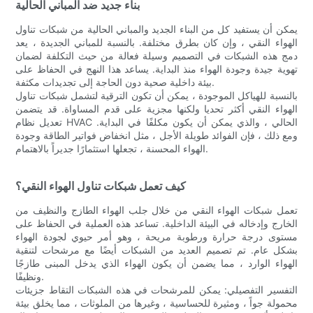
بناء جديد ضد المباني الحالية
يمكن أن يستفيد كل من البناء الجديد والمباني الحالية من شبكات تناول
الهواء النقي ، وإن كان بطرق مختلفة. بالنسبة للمباني الجديدة ، يعد
دمج هذه الشبكات في التصميم وسيلة فعالة من حيث التكلفة لضمان
تهوية جيدة وجودة الهواء منذ البداية. يساعد هذا النهج في الحفاظ على
بيئة داخلية صحية دون الحاجة إلى تجديدات مكثفة.
بالنسبة للهياكل الموجودة ، يمكن أن تكون الترقية لتشمل شبكات تناول
الهواء النقي أكثر تحديا ولكنها مجزية على قدم المساواة. قد يتضمن
تعديل نظام HVAC الحالي ، والذي يمكن أن يكون مكلفًا في البداية.
ومع ذلك ، فإن الفوائد طويلة الأجل ، مثل انخفاض فواتير الطاقة وجودة
الهواء المحسنة ، تجعلها استثمارًا جديراً بالاهتمام.
كيف تعمل شبكات تناول الهواء النقي؟
تعمل شبكات الهواء النقي من خلال جلب الهواء الطازج والنظيف من
الخارج وإدخاله في البيئة الداخلية. تساعد هذه العملية في الحفاظ على
مستوى درجة حرارة ورطوبة مريحة ، وهو أمر حيوي لجودة الهواء
بشكل عام. تم تصميم العديد من الشبكات أيضًا مع مرشحات لتنقية
الهواء الوارد ، مما يضمن أن يكون الهواء الذي يدخل المبنى طازجًا
ونظيفًا.
التفسير التفصيلي: يمكن للمرشحات في هذه الشبكات التقاط جزيئات
محمولة جواً ، ومثيرة للحساسية ، وغيرها من الملوثات ، مما يخلق بيئة