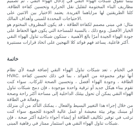
بينما تتفوق شبكات الهواء النقي في إدخال الهواء النقي ، تم تصميم
مظاريف البناء المختومة لتقليل نقل الحرارة وتحسين كفاءة الطاقة.
كلتا الطريقتين لها مزاياهما الفريدة. يعتمد الاختيار بين الاثنين على
الاحتياجات المحددة للمبنى وأهداف المالك.
مثال: في مبنى مصمم لكفاءة الطاقة ، قد يكون المظروف المختوم هو
الخيار الأفضل. ومع ذلك ، بالنسبة للمساحة التي يكون فيها الحفاظ على
جودة الهواء الجيدة أمرًا بالغ الأهمية ، ستكون شبكات تناول الهواء النقي
أكثر فاعلية. يساعد فهم فوائد كلا النهجين على اتخاذ قرارات مستنيرة.
خاتمة
في الختام ، تعد شبكات تناول الهواء النقي إضافة قيمة لأي نظام
HVAC. أنها توفر مجموعة من الفوائد ، بما في ذلك تحسين كفاءة
الطاقة ، وجودة الهواء أفضل ، وتحسين الصحة للركاب. سواء كنت
تقوم ببناء هيكل جديد أو ترقية واحدة موجودة ، فإن دمج شبكات تناول
الهواء النقي يمكن أن تحول بيئتك الداخلية إلى مساحة أكثر راحة وصحة
وفعالة في الطاقة.
من خلال إجراء هذا التغيير البسيط والفعال ، يمكنك التأكد من أن منزلك
أو مبنىك يوفر بيئة معيشة أو عمل عالية الجودة للجميع. سواء كنت
ترغب في توفير تكاليف الطاقة أو إنشاء أجواء داخلية أكثر صحة ، فإن
شبكات تناول الهواء النقي هي استثمار ممتاز في رفاهية المبنى.