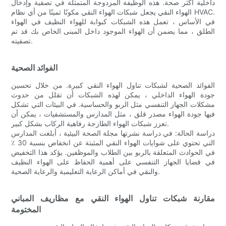
داخلية أكثر صحة. هذه الوظيفة المزدوجة المتمثلة في تصفية وإدخال
الهواء النقي يجعل شبكات الهواء النقي مكونًا ثمينًا من أي نظام HVAC.
في الأساس ، تعمل هذه الشبكات كبوابة للهواء النظيف في الهواء
الطلق ، مما يضمن أن الهواء الموجود داخل المبنى الخاص بك قد تم
تصفيته.
الفوائد الصحية
الفوائد الصحية لشبكات تناول الهواء النقي كبيرة. من خلال تحسين
جودة الهواء الداخلي ، يمكن لهذه الشبكات أن تقلل من حدوث
مشكلات الجهاز التنفسي مثل الربو والحساسية. في البيئات التي تشكل
فيها جودة الهواء مصدر قلق ، مثل المدارس والمستشفيات ، يمكن أن
تعزز شبكات الهواء الطازجة رفاهية الركاب بشكل كبير.
دراسة الحالة: في دراسة نشرتها مجلة الصحة البيئية ، أبلغت المدارس
التي تحتوي على شوايات الهواء النقي المثبتة عن انخفاض بنسبة 30 ٪
في الحوادث المتعلقة بالربو بين الطلاب والموظفين. يؤكد هذا التخفيض
في قضايا الجهاز التنفسي على أهمية الحفاظ على الهواء النظيف
والنقي في أماكن الرعاية التعليمية والرعاية الصحية.
مقارنة شبكات تناول الهواء النقي مع مظاريف المباني
المختومة