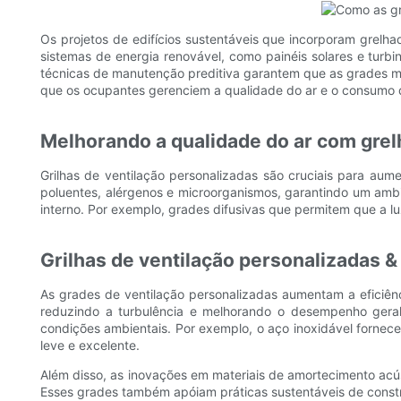
Os projetos de edifícios sustentáveis ​​que incorporam grelh
sistemas de energia renovável, como painéis solares e turb
técnicas de manutenção preditiva garantem que as grades ma
que os ocupantes gerenciem a qualidade do ar e o consumo d
Melhorando a qualidade do ar com grel
Grilhas de ventilação personalizadas são cruciais para aum
poluentes, alérgenos e microorganismos, garantindo um ambien
interno. Por exemplo, grades difusivas que permitem que a l
Grilhas de ventilação personalizadas 
As grades de ventilação personalizadas aumentam a eficiênc
reduzindo a turbulência e melhorando o desempenho geral
condições ambientais. Por exemplo, o aço inoxidável fornec
leve e excelente.
Além disso, as inovações em materiais de amortecimento acús
Esses grades também apóiam práticas sustentáveis ​​de constr