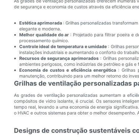
As grades de ventilação personalizadas oferecem inúmeras va
de segurança e economia de custos através da eficiência ene
Estética aprimorada
: Grilhas personalizadas transformam
elegante e moderna.
Melhor qualidade do ar
: Projetado para filtrar poeira e
processamento químico.
Controle ideal de temperatura e umidade
: Grilhas pers
instalações industriais e aumentando o conforto do trabalh
Recursos de segurança aprimorados
: Grilhas personal
ambientes perigosos, como indústrias de petróleo e gás e 
Economia de custos e eficiência energética
: Grilhas
manutenção, contribuindo para um melhor retorno do invest
Grilhas de ventilação personalizadas p
As grades de ventilação personalizadas aumentam a eficiênc
compósitos de vidro isolante, é crucial. Os sensores inteli
tempo real, levando a uma economia de energia significativ
o HVAC e outros sistemas para obter o melhor desempenho. A
Designs de construção sustentáveis ​​c