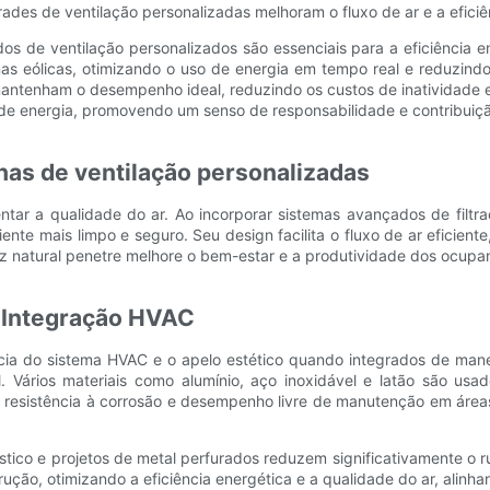
ados de ventilação personalizados são essenciais para a eficiência 
inas eólicas, otimizando o uso de energia em tempo real e reduzi
ntenham o desempenho ideal, reduzindo os custos de inatividade e m
e energia, promovendo um senso de responsabilidade e contribuição
has de ventilação personalizadas
entar a qualidade do ar. Ao incorporar sistemas avançados de filt
te mais limpo e seguro. Seu design facilita o fluxo de ar eficient
uz natural penetre melhore o bem-estar e a produtividade dos ocupa
& Integração HVAC
ia do sistema HVAC e o apelo estético quando integrados de manei
. Vários materiais como alumínio, aço inoxidável e latão são us
e resistência à corrosão e desempenho livre de manutenção em área
tico e projetos de metal perfurados reduzem significativamente o ru
ução, otimizando a eficiência energética e a qualidade do ar, alinh