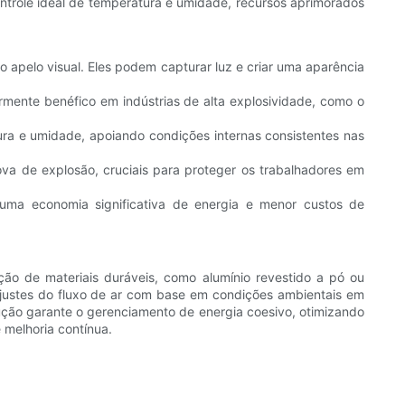
ontrole ideal de temperatura e umidade, recursos aprimorados
o apelo visual. Eles podem capturar luz e criar uma aparência
larmente benéfico em indústrias de alta explosividade, como o
tura e umidade, apoiando condições internas consistentes nas
rova de explosão, cruciais para proteger os trabalhadores em
uma economia significativa de energia e menor custos de
eção de materiais duráveis, como alumínio revestido a pó ou
s ajustes do fluxo de ar com base em condições ambientais em
ução garante o gerenciamento de energia coesivo, otimizando
 melhoria contínua.