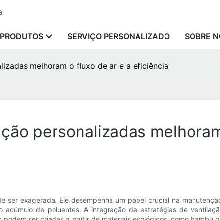
a
PRODUTOS
SERVIÇO PERSONALIZADO
SOBRE N
izadas melhoram o fluxo de ar e a eficiência
ção personalizadas melhoram 
e ser exagerada. Ele desempenha um papel crucial na manutenção d
 acúmulo de poluentes. A integração de estratégias de ventilaçã
s podem ser criadas a partir de materiais ecológicos, como bambu ou