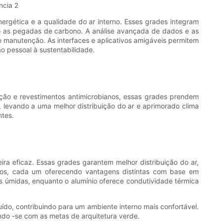
energética e a qualidade do ar interno. Esses grades integram
ndo as pegadas de carbono. A análise avançada de dados e as
anutenção. As interfaces e aplicativos amigáveis ​​permitem
 pessoal à sustentabilidade.
ração e revestimentos antimicrobianos, essas grades prendem
e, levando a uma melhor distribuição do ar e aprimorado clima
ntes.
ra eficaz. Essas grades garantem melhor distribuição do ar,
ados, cada um oferecendo vantagens distintas com base em
s úmidas, enquanto o alumínio oferece condutividade térmica
ído, contribuindo para um ambiente interno mais confortável.
ando -se com as metas de arquitetura verde.