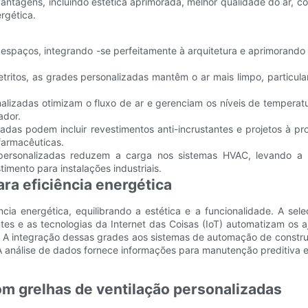
ntagens, incluindo estética aprimorada, melhor qualidade do ar, c
rgética.
 espaços, integrando -se perfeitamente à arquitetura e aprimorando 
 detritos, as grades personalizadas mantêm o ar mais limpo, particu
onalizadas otimizam o fluxo de ar e gerenciam os níveis de tempera
ador.
izadas podem incluir revestimentos anti-incrustantes e projetos à p
farmacêuticas.
 personalizadas reduzem a carga nos sistemas HVAC, levando a 
imento para instalações industriais.
ara eficiência energética
ia energética, equilibrando a estética e a funcionalidade. A sel
gentes e as tecnologias da Internet das Coisas (IoT) automatizam o
a. A integração dessas grades aos sistemas de automação de constr
 análise de dados fornece informações para manutenção preditiva e
om grelhas de ventilação personalizadas