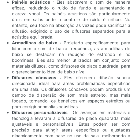
Painéis acústicos
: Eles absorvem o som de maneira
eficaz, reduzindo o ruído de fundo e aumentando a
clareza vocal. Os painéis acústicos são particularmente
úteis em salas onde o controle de ruído é crítico. No
entanto, seu foco na absorção às vezes pode sacrificar a
difusão, exigindo o uso de difusores separados para a
acústica equilibrada.
Armadilhas de baixo
: Projetado especificamente para
lidar com o som de baixa frequência, as armadilhas de
baixo se destacam na redução do estrondo e no
boominess. Eles são melhor utilizados em conjunto com
materiais difusos, como difusores de placa quadrada, para
o gerenciamento ideal de baixo nível.
Difusores côncavos
: Eles oferecem difusão sonora
direcionada, ideal para áreas problemáticas específicas
em uma sala. Os difusores côncavos podem produzir um
campo de dispersão de som mais estreito, mas mais
focado, tornando -os benéficos em espaços estreitos ou
para corrigir anomalias acústicas.
Difusores personalizáveis
: Os avanços em materiais e
tecnologia levaram a difusores de placa quadrada mais
ajustáveis ​​e personalizáveis. Estes podem ser com
precisão para atingir áreas específicas ou ajustadas
dinamicamente com base no uso da sala, melhorando a