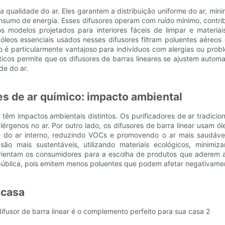
a a qualidade do ar. Eles garantem a distribuição uniforme do ar, m
o consumo de energia. Esses difusores operam com ruído mínimo, cont
s modelos projetados para interiores fáceis de limpar e materia
óleos essenciais usados ​​nesses difusores filtram poluentes aéreo
o é particularmente vantajoso para indivíduos com alergias ou prob
sticos permite que os difusores de barras lineares se ajustem aut
de do ar.
res de ar químico: impacto ambiental
o têm impactos ambientais distintos. Os purificadores de ar tradici
rgenos no ar. Por outro lado, os difusores de barra linear usam ól
e do ar interno, reduzindo VOCs e promovendo o ar mais saudáve
são mais sustentáveis, utilizando materiais ecológicos, mini
rientam os consumidores para a escolha de produtos que aderem 
pública, pois emitem menos poluentes que podem afetar negativament
 casa