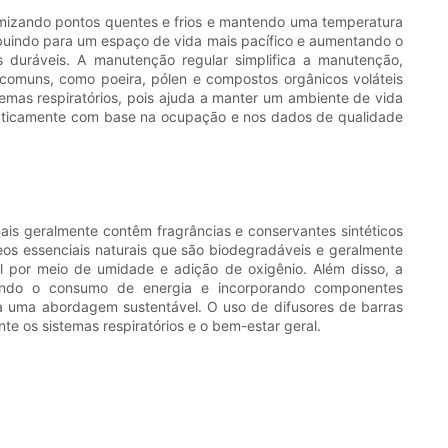
inimizando pontos quentes e frios e mantendo uma temperatura
ribuindo para um espaço de vida mais pacífico e aumentando o
is duráveis. A manutenção regular simplifica a manutenção,
s comuns, como poeira, pólen e compostos orgânicos voláteis
lemas respiratórios, pois ajuda a manter um ambiente de vida
omaticamente com base na ocupação e nos dados de qualidade
onais geralmente contêm fragrâncias e conservantes sintéticos
eos essenciais naturais que são biodegradáveis ​​e geralmente
l por meio de umidade e adição de oxigênio. Além disso, a
mizando o consumo de energia e incorporando componentes
a uma abordagem sustentável. O uso de difusores de barras
e os sistemas respiratórios e o bem-estar geral.