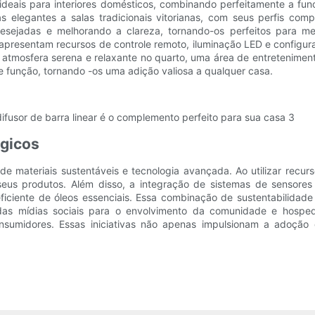
s ideais para interiores domésticos, combinando perfeitamente a f
s elegantes a salas tradicionais vitorianas, com seus perfis comp
desejadas e melhorando a clareza, tornando-os perfeitos para mel
apresentam recursos de controle remoto, iluminação LED e configur
a atmosfera serena e relaxante no quarto, uma área de entretenimen
e função, tornando -os uma adição valiosa a qualquer casa.
ógicos
 materiais sustentáveis ​​e tecnologia avançada. Ao utilizar recur
eus produtos. Além disso, a integração de sistemas de sensores i
eficiente de óleos essenciais. Essa combinação de sustentabilida
das mídias sociais para o envolvimento da comunidade e hospe
nsumidores. Essas iniciativas não apenas impulsionam a adoç