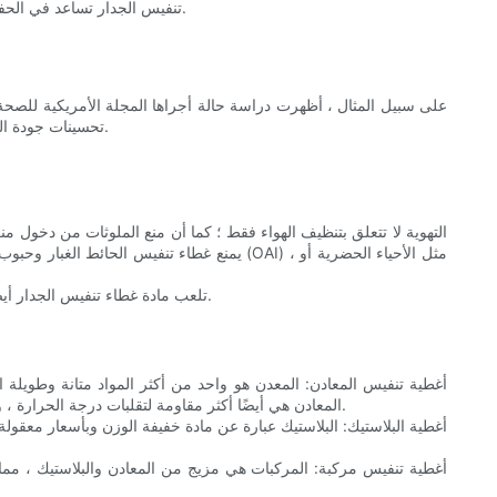
تنفيس الجدار تساعد في الحفاظ على بيئة داخلية صحية. بالإضافة إلى ذلك ، يمكنهم أيضًا المساعدة في تقليل خطر نمو العفن والعفن ، وهو أمر شائع في المساحات الضعيفة التهوية.
على سبيل المثال ، أظهرت دراسة حالة أجراها المجلة الأمريكية للصحة 
تحسينات جودة الهواء قابلة للقياس ، مع إعلان المنزل خاليًا من العفن بعد ستة أشهر فقط. هذا يسلط الضوء على الفوائد الملموسة للتهوية المناسبة ومواد تغطية التهوية.
التهوية لا تتعلق بتنظيف الهواء فقط ؛ كما أن منع الملوثات من دخول
يمنع غطاء تنفيس الحائط الغبار وحبوب اللقا
تلعب مادة غطاء تنفيس الجدار أيضًا دورًا مهمًا في فعاليته. المواد عالية الجودة أكثر دواما ويمكن أن تصمد أمام الظروف القاسية ، مما يضمن أن غطاء تنفيس يظل فعالاً مع مرور الوقت.
أغطية تنفيس المعادن: المعدن هو واحد من أكثر المواد متانة وطويلة الأ
المعادن هي أيضًا أكثر مقاومة لتقلبات درجة الحرارة ، والتي يمكن أن تكون مشكلة في مواد أخرى. ومع ذلك ، يمكن أن تكون أكثر تكلفة ، لذلك قد لا تكون الخيار الأفضل للمنازل ذات الميزانيات المحدودة.
أغطية البلاستيك: البلاستيك عبارة عن مادة خفيفة الوزن وبأسعار معقولة 
أغطية تنفيس مركبة: المركبات هي مزيج من المعادن والبلاستيك ، مما يوف