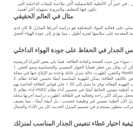
، في حين أن الأغطية البلاستيكية أكثر ملاءمة للبيئات الداخلية التي
تكون فيها التنظيف والمرونة بسهولة أكثر أهمية.
مثال في العالم الحقيقي
لية المواد المختلفة هو دراسة أجراها المنازل & كان لدى Health Journal ، التي وجدت أن المنازل ذات الأغطية المعدنية تنفيس تحتوي على حالات أقل بكثير من عث الغبار والعفن مقارنة بتلك ذات
يس الجدار في الحفاظ على جودة الهواء الداخلي
1. تحسين جودة الهواء الداخلي: من خلال منع الملوثات من دخول منزلك ، يساعد تغطيف تنفيس الحائط في الحفاظ على بيئة داخلية أكثر صحة. هذا يمكن أن يقلل من خطر قضايا الجهاز التنفسي والحساسية ونمو العفن
2. انخفاض تكاليف الطاقة: يمكن للتهوية المناسبة أيضًا تحسين كفاءة نظام HVAC الخاص بك ، مما يؤدي إلى انخفاض تكاليف الطاقة. عندما يدور الهواء بسلاسة من خلال منزلك ، لا يتعين على نظام HVAC العمل بجد
3. أداء نظام HVAC المحسّن: يمكن أن تساعد أغطية تنفيس الحائط أيضًا في تحسين أداء نظام HVAC الخاص بك من خلال ضمان تدفق الهواء بالتساوي من خلال منزلك. يمكن أن يساعد ذلك في تقليل المسودات وتحسين
نازل الآن أغطية تنفيس غير وظيفية فحسب ، بل أنيقة أيضًا ، مما يضيف
يفية اختيار غطاء تنفيس الجدار المناسب لمنزلك