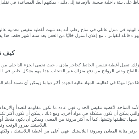
البيئية في منزل عائلي في مناخ رطب أنه بعد تثبيت أغطية تنفيس معدنية عالية
كيف ت
 منزلك. تعمل أغطية تنفيس الحائط كحاجز مادي ، حيث تحمي الجزء الداخلي من 
ح وحتى الروائح من دفع منزلك عبر الفتحات. هذا مهم بشكل خاص في المناطق ذات المستويات 
مد المتاحة لأغطية تنفيس الجدار. فهي عادة ما تكون مقاومة للصدأ والارتداء ، م
يسهل تنظيفها وتثبيتها. كما أنه أكثر مرونة من المعدن ويمكن أن يكون منحنيًا أ
البلاستيك بمرور الوقت وقد لا يكون فعالًا في منع أنواع معينة من التلوث ، مثل العفن أو الروائح.
ر متانة المعادن ومرونة البلاستيك. فهي أغلى من أغطية البلاستيك ، ولكنها أكث