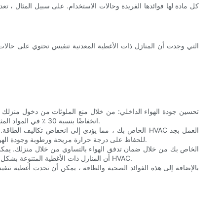
كل مادة لها فوائدها الفريدة وحالات الاستخدام. على سبيل المثال ، تعد 
والعفن. أظهرت حالة منزل عائلة واحدة تم الإبلاغ عنها في مجلة Healthy Homes انخفاضًا بنسبة 30 ٪ في المواد المثيرة للحساسية الداخلية بعد تثبيت أغطية فتحة بلاستيكية عالية الجودة.
للحفاظ على درجة حرارة مريحة ورطوبة وجودة الهواء. تشير دراسات مثل تلك المنشورة في كفاءة الطاقة اليوم إلى أن المنازل ذات التهوية الفعالة توفر ما يصل إلى 20 ٪ على فواتير الطاقة الخاصة بهم.
جودة الهواء الداخلي ، مما يجعل منزلك أكثر راحة وفعالية في الطاقة. أظهرت دراسة أجرتها مجلة HVAC أن المنازل ذات الأغطية المتنوعة بشكل جيد لديها تحسن بنسبة 15 ٪ في كفاءة نظام HVAC.
بالإضافة إلى هذه الفوائد الصحية والطاقة ، يمكن أن تحدث أغطية تنفيس