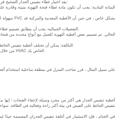
يعد اختيار غطاء تنفيس الجدار الصحيح قرارًا مهمًا يمكن أن يكون له تأثير كبير على جودة الهواء الداخلي وكفاءة الطاقة. فيما يلي بعض العوامل التي يجب مراعاتها عند اختيار غطاء تنفيس الجدار:
3. التفضيلات الجمالية: يجب أن يتطابق تصميم غطاء التهوية مع نمط منزلك. يمكنك الاختيار من بين مجموعة واسعة من التشطيبات ، بما في ذلك الخيارات المعدنية والمغطاة بالمسحوق وحتى الزخرفة.
5. التكلفة: يمكن أن تختلف أغطية تنفيس الحائط في السعر اعتمادًا على المواد والتصميم والانتهاء. من المهم تحقيق توازن بين التكلفة والجودة ، واختيار غطاء تنفيس يلبي احتياجاتك دون كسر البنك.
من خلال النظر في هذه العوامل ، يمكنك اختيار غطاء تنفيس على الحائط وظيفية وأنيقة ، مما يساعد على الحفاظ على بيئة داخلية أكثر صحة وتحسين أداء نظام HVAC الخاص بك.
على سبيل المثال ، قرر صاحب المنزل في منطقة ساحلية استخدام أغطية ت
أغطية تنفيس الجدار هي أكثر من مجرد وسيلة لإخفاء الفتحات ؛ إنها 
تنفيس الحائط على العيش في بيئة أكثر راحة وفعالية في الطاقة. سواء 
في الختام ، فإن الاستثمار في أغلفة تنفيس الجدران المصممة جيدًا ليس