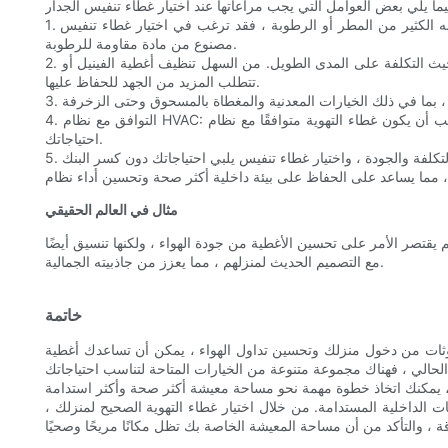
1. المتانة المادية: يجب أن تكون مادة غطاء فتحة التهوية متينة وقادرة على تحمل الظروف في منطقتك. على سبيل المثال ، إذا كنت تعيش في مكان به الكثير من المطر أو الرطوبة ، فقد ترغب في اختيار غطاء تنفيس
مصنوع من مادة مقاومة للرطوبة.
2. سهولة التنظيف: سيكون غطاء تنفيس سهل التنظيف والصيانة أكثر عملية وفعالية من حيث التكلفة على المدى الطويل. من السهل تنظيف أغطية الفينيل أو PVC بشكل خاص ، في حين أن الأغطية المعدنية والمركبة قد
تتطلب المزيد من الجهد للحفاظ عليها.
4. التوافق مع نظام HVAC: يجب أن يكون غطاء التهوية متوافقًا مع نظام HVAC الحالي. تم تصميم بعض أغطية التهوية للعمل مع أنواع محددة من فتحات التهوية أو أنماط تدفق الهواء ، لذلك من المهم اختيار واحد يناسب
احتياجاتك.
مثال في العالم الحقيقي
قتصر الأمر على تحسين الأغطية من جودة الهواء ، ولكنها تنسيق أيضًا
مع التصميم الحديث لمنزلهم ، مما يعزز من جاذبيته الجمالية.
خاتمة
لوثات من دخول منزلك وتحسين تداول الهواء ، يمكن أن تساعدك أغطية
لحالي ، فهناك مجموعة متنوعة من الخيارات المتاحة لتناسب احتياجاتك
ت الداخلية المستدامة. من خلال اختيار غطاء التهوية الصحيح لمنزلك ،