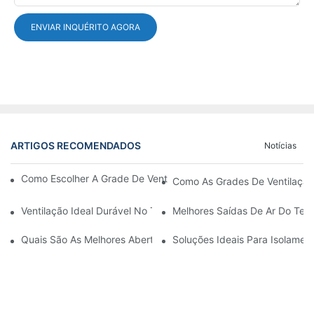
ENVIAR INQUÉRITO AGORA
ARTIGOS RECOMENDADOS
Notícias
Como Escolher A Grade De Ventilação Da Porta De Alumínio Cer
Como As Grades De Ventilação
Ventilação Ideal Durável No Teto
Melhores Saídas De Ar Do Teto
Quais São As Melhores Aberturas De Teto Para Circulação De A
Soluções Ideais Para Isolamen