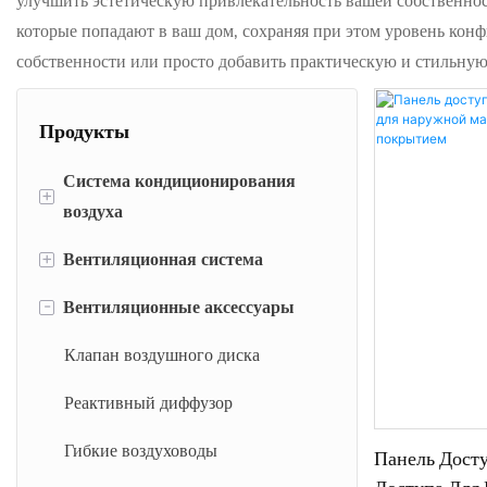
улучшить эстетическую привлекательность вашей собственност
которые попадают в ваш дом, сохраняя при этом уровень конф
собственности или просто добавить практическую и стильну
Продукты
Система кондиционирования
+
воздуха
+
Вентиляционная система
Линейная барная решетка
-
Вентиляционные аксессуары
Линейный слот диффузор
Grille Diffuser Grille
Регулируемая воздушная решетка
Воздушный гриль
Клапан воздушного диска
Вернуть воздушные решетки
Свежий воздушный
Реактивный диффузор
вентиляционный отверстие
Гибкие воздуховоды
Панель Досту