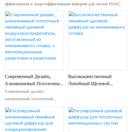
эффективным и энергоэффективным выбором для систем HVAC.
Современный Дизайн,
Высококачественный
Алюминиевый Потолочный
Линейный Щелевой
Линейный Щелевой
Диффузор Из
Современный дизайн,
Воздухораспределитель,
Алюминиевого Сплава
алюминиевый потолочный
Изготовленный Из
линейный щелевой
Алюминиевого Сплава, С
воздухораспределитель,
Вентиляционными
изготовленный из
Решетками И Решетками.
алюминиевого сплава, с