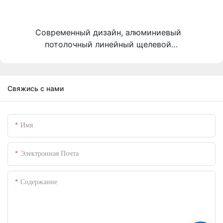
Современный дизайн, алюминиевый
потолочный линейный щелевой
воздухораспределитель, изготовленный из
алюминиевого сплава, с вентиляционными
решетками и решетками.
Свяжись с нами
Имя
Электронная Почта
Содержание