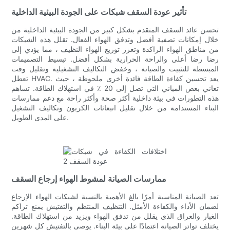
تأثير عودة السقف شبكات على الجودة البيئية الداخلية
تحسن عائد السقف المتقدم بشكل كبير من الجودة البيئية الداخلية من
خلال إمكانات تصفية أفضل وتدفق الهواء الفعال. تقلل هذه الشبكات
من مناطق الهواء الراكدة وتعزز توزيع الهواء النظيف ، مما يؤدي إلى
رضا رضا أعلى والراحة الحرارية بشكل أفضل. تبسيط التصميمات
المبسطة للتثبيت والصيانة ، وخفض التكاليف التشغيلية وتقليل وقت
تعطل HVAC. يعد تحسين كفاءة الطاقة فائدة أخرى ملحوظة ، حيث
تعاني بعض المباني التي تصل إلى 20 ٪ في استهلاك الطاقة. تساهم
هذه التطورات في بيئة داخلية أكثر صحة وأكثر راحة مع دعم ممارسات
البناء المستدامة من خلال تقليل انبعاثات الكربون وتكاليف التشغيل
على المدى الطويل.
ممارسات الصيانة لمشوط الهواء إرجاع السقف
تعد الصيانة المناسبة أمرًا بالغ الأهمية بالنسبة لشبكات الهواء الإرجاع
لضمان الأداء والكفاءة الأمثل. التنظيف المنتظم والتفتيش يمنع تراكم
الغبار والعراق الذي يقلل من تدفق الهواء ويزيد من استهلاك الطاقة.
يختلف تواتر الصيانة اعتمادًا على بيئة البناء. يوصى بالتفتيش كل شهرين