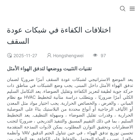
اختلافات الكفاءة في شبكات عودة
السقف
2025-11-27
Hongshengwei
97
تقنيات التثبيت ووضعها لتدفق الهواء الأمثل
يعد الموضع الاستراتيجي لشبكات عودة السقف أمرًا ضروريًا لضمان
تدفق الهواء الأمثل داخل المبنى. يجب وضع الشبكات في مناطق ذات
حركة جوية لطيفة لتعزيز الكفاءة وتقليل الضوضاء. يعد التكامل السليم
مع نظام HVAC الكلي أمرًا ضروريًا ، ويتطلب دراسة متأنية لتخطيط
المباني ، والغرض ، والخصائص الحرارية. يجب اختيار مواد مثل المعدن
أو الألياف الزجاجية أو أنواع محددة من البلاستيك بناءً على الموصلية
الحرارية ، وقدرات تقليل الضوضاء ، وسهولة التنظيف. يعد التخطيط
السليم ، بما في ذلك التقييم المسبق والتنفيذ التدريجي ، ضروريًا لتجنب
الاضطرابات وتحقيق التوازن المطلوب. يمكن لأدوات النمذجة المتقدمة
وأنظمة VAV تحسين توزيع تدفق الهواء ، في حين تتناول الختم الدقيق
والعزل تسرب الهواء المحتمل والحفاظ على الكفاءة. يعد التعاون بين