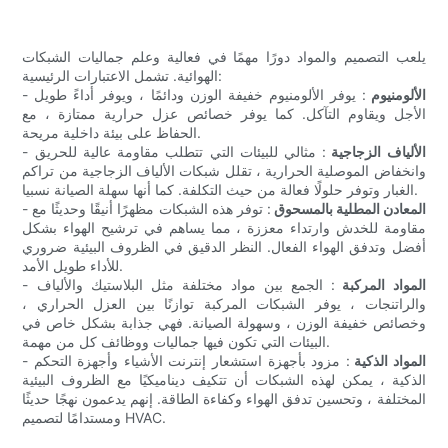
يلعب التصميم والمواد دورًا مهمًا في فعالية وعلم جماليات الشبكات
الهوائية. تشمل الاعتبارات الرئيسية:
الألومنيوم
: يوفر الألومنيوم خفيفة الوزن ودائمًا ، ويوفر أداءً طويل
-
الأجل ويقاوم التآكل. كما يوفر خصائص عزل حرارية ممتازة ، مع
الحفاظ على بيئة داخلية مريحة.
الألياف الزجاجية
: مثالي للبيئات التي تتطلب مقاومة عالية للحريق
-
وانخفاض الموصلية الحرارية ، تقلل شبكات الألياف الزجاجية من تراكم
الغبار وتوفر حلولًا فعالة من حيث التكلفة. كما أنها سهلة الصيانة نسبيا.
المعادن المطلية بالمسحوق
: توفر هذه الشبكات مظهرًا أنيقًا وحديثًا مع
-
مقاومة للخدش وارتداء معززة ، مما يساهم في ترشيح الهواء بشكل
أفضل وتدفق الهواء الفعال. النظر الدقيق في الظروف البيئية ضروري
للأداء طويل الأمد.
المواد المركبة
: الجمع بين مواد مختلفة مثل البلاستيك والألياف
-
والراتنجات ، يوفر الشبكات المركبة توازنًا بين العزل الحراري ،
وخصائص خفيفة الوزن ، وسهولة الصيانة. فهي جذابة بشكل خاص في
البيئات التي تكون فيها جماليات ووظائف كل من مهمة.
المواد الذكية
: مزود بأجهزة استشعار إنترنت الأشياء وأجهزة التحكم
-
الذكية ، يمكن لهذه الشبكات أن تتكيف ديناميكيًا مع الظروف البيئية
المختلفة ، وتحسين تدفق الهواء وكفاءة الطاقة. إنهم يدعمون نهجًا حديثًا
ومستدامًا لتصميم HVAC.