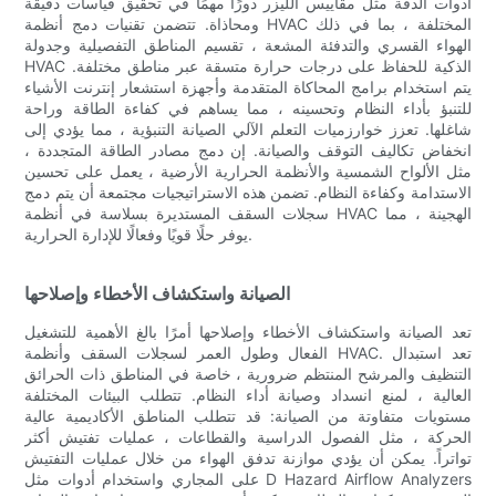
أدوات الدقة مثل مقاييس الليزر دورًا مهمًا في تحقيق قياسات دقيقة
ومحاذاة. تتضمن تقنيات دمج أنظمة HVAC المختلفة ، بما في ذلك
الهواء القسري والتدفئة المشعة ، تقسيم المناطق التفصيلية وجدولة
HVAC الذكية للحفاظ على درجات حرارة متسقة عبر مناطق مختلفة.
يتم استخدام برامج المحاكاة المتقدمة وأجهزة استشعار إنترنت الأشياء
للتنبؤ بأداء النظام وتحسينه ، مما يساهم في كفاءة الطاقة وراحة
شاغلها. تعزز خوارزميات التعلم الآلي الصيانة التنبؤية ، مما يؤدي إلى
انخفاض تكاليف التوقف والصيانة. إن دمج مصادر الطاقة المتجددة ،
مثل الألواح الشمسية والأنظمة الحرارية الأرضية ، يعمل على تحسين
الاستدامة وكفاءة النظام. تضمن هذه الاستراتيجيات مجتمعة أن يتم دمج
سجلات السقف المستديرة بسلاسة في أنظمة HVAC الهجينة ، مما
يوفر حلًا قويًا وفعالًا للإدارة الحرارية.
الصيانة واستكشاف الأخطاء وإصلاحها
تعد الصيانة واستكشاف الأخطاء وإصلاحها أمرًا بالغ الأهمية للتشغيل
الفعال وطول العمر لسجلات السقف وأنظمة HVAC. تعد استبدال
التنظيف والمرشح المنتظم ضرورية ، خاصة في المناطق ذات الحرائق
العالية ، لمنع انسداد وصيانة أداء النظام. تتطلب البيئات المختلفة
مستويات متفاوتة من الصيانة: قد تتطلب المناطق الأكاديمية عالية
الحركة ، مثل الفصول الدراسية والقطاعات ، عمليات تفتيش أكثر
تواتراً. يمكن أن يؤدي موازنة تدفق الهواء من خلال عمليات التفتيش
على المجاري واستخدام أدوات مثل D Hazard Airflow Analyzers