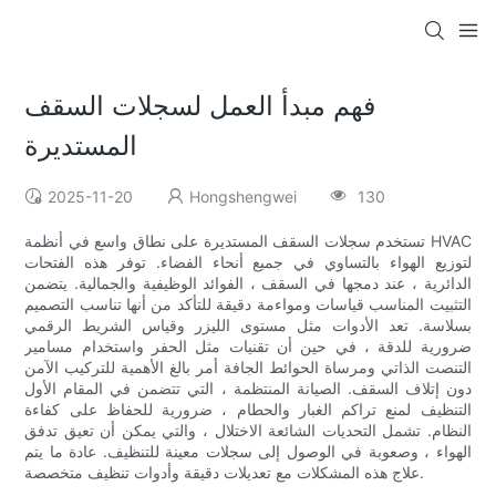
فهم مبدأ العمل لسجلات السقف
المستديرة
2025-11-20
Hongshengwei
130
تستخدم سجلات السقف المستديرة على نطاق واسع في أنظمة HVAC
لتوزيع الهواء بالتساوي في جميع أنحاء الفضاء. توفر هذه الفتحات
الدائرية ، عند دمجها في السقف ، الفوائد الوظيفية والجمالية. يتضمن
التثبيت المناسب قياسات ومواءمة دقيقة للتأكد من أنها تناسب التصميم
بسلاسة. تعد الأدوات مثل مستوى الليزر وقياس الشريط الرقمي
ضرورية للدقة ، في حين أن تقنيات مثل الحفر واستخدام مسامير
التنصت الذاتي ومرساة الحوائط الجافة أمر بالغ الأهمية للتركيب الآمن
دون إتلاف السقف. الصيانة المنتظمة ، التي تتضمن في المقام الأول
التنظيف لمنع تراكم الغبار والحطام ، ضرورية للحفاظ على كفاءة
النظام. تشمل التحديات الشائعة الاختلال ، والتي يمكن أن تعيق تدفق
الهواء ، وصعوبة في الوصول إلى سجلات معينة للتنظيف. عادة ما يتم
علاج هذه المشكلات مع تعديلات دقيقة وأدوات تنظيف متخصصة.