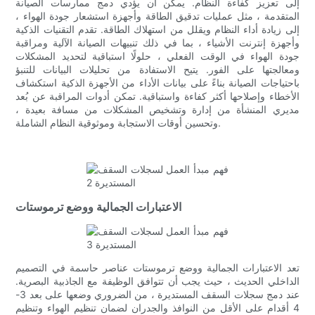
إلى تعزيز كفاءة النظام. يمكن أن يؤدي دمج ممارسات الصيانة
المتقدمة ، مثل عمليات تدقيق الطاقة وأجهزة استشعار جودة الهواء ،
إلى زيادة أداء النظام ويقلل من استهلاك الطاقة. تقدم التقنيات الذكية
وأجهزة إنترنت الأشياء ، بما في ذلك تنبيهات الصيانة الآلية ومراقبة
جودة الهواء في الوقت الفعلي ، حلولًا استباقية لتحديد المشكلات
ومعالجتها على الفور. يتيح الاستفادة من تحليلات البيانات للتنبؤ
باحتياجات الصيانة بناءً على بيانات الأداء من الأجهزة الذكية استكشاف
الأخطاء وإصلاحها أكثر كفاءة واستباقية. تمكن أدوات المراقبة عن بُعد
مديري المنشأة من إدارة وتشخيص المشكلات من مسافة بعيدة ،
وتحسين أوقات الاستجابة وموثوقية النظام الشاملة.
الاعتبارات الجمالية ووضع ترموستات
تعد الاعتبارات الجمالية ووضع ترموستات عناصر حاسمة في التصميم
الداخلي الحديث ، حيث يجب أن تتوافق الوظيفة مع الجاذبية البصرية.
عند دمج سجلات السقف المستديرة ، من الضروري وضعها على بعد 3-
4 أقدام على الأقل من النوافذ والجدران لضمان تنظيم الهواء وتنظيم