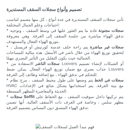
تصميم وأنواع سجلات السقف المستديرة
تأتي سجلات السقف المستديرة في عدة أنواع ، كل منها مصمم لتناسب
احتياجات وعلم الجمال المختلفة:
سجلات مجنونة
عادة ما يتم العثور عليها في وسط السقف ، وتوجيه
*
تدفق الهواء مباشرة من جلسة السقف إلى الغرفة. وهي معروفة
بتوزيع الهواء الفعال والمستهدف.
سجلات غير مباشرة
يتم راحة خلف عدسة كورنيش أو فريسنل ،
*
لتحقيق توزيع الهواء من خلال ناشر في الأسفل. هذه مثالية للمساحات
الجمالية حيث يكون التقليل من التأثير البصري مهمًا.
سجلات الناشر
الاستفادة من Loovers أو الشبكات لإنشاء تصميم
*
جذاب بصري مع ضمان توزيع الهواء الفعال. يمكن ضبط Louvers
للتحكم في تدفق الهواء ، مع إضافة وظائف إلى الغرفة.
سجلات في الخط
يتم وضعها على طول محيط السقف ، مزج نظام
*
HVAC مع بنية الغرفة. يتم استخدامها بشكل شائع في الإعدادات
الحديثة والمعاصرة للمظهر المبسطة.
يتم تركيبها داخل سوفيت السقف ، مع الحفاظ على
سجلات Soffit
*
مظهر سلس ، وخاصة في الغرف ذات الأسقف العالية. أنها تضمن
تدفق الهواء المتسق دون المساس بتصميم الغرفة.