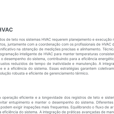
 HVAC
ndos de teto nos sistemas HVAC requerem planejamento e execução me
os, juntamente com a coordenação com os profissionais de HVAC du
ficativo na obtenção de medições precisas e alinhamento. Técnicas
ogramação inteligente de HVAC para manter temperaturas consisten
 o desempenho do sistema, contribuindo para a eficiência energéti
stos reduzidos de tempo de inatividade e manutenção. A integraç
de e a eficiência do sistema. Essas estratégias garantem coletiva
olução robusta e eficiente de gerenciamento térmico.
operação eficiente e a longevidade dos registros de teto e sistem
 evitar entupimento e manter o desempenho do sistema. Diferente
, podem exigir inspeções mais frequentes. Equilibrando o fluxo de 
a eficiência do sistema. A integração de práticas avançadas de man