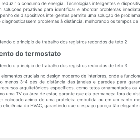
reduzir o consumo de energia. Tecnologias inteligentes e dispositi
 soluções proativas para identificar e abordar problemas imedia
o de dispositivos inteligentes permite uma solução de problemas 
 diagnosticassem problemas à distância, melhorando os tempos de re
ento do termostato
elementos cruciais no design moderno de interiores, onde a funciona
elo menos 3-4 pés de distância das janelas e paredes para garan
recursos arquitetônicos específicos, como tetos ornamentados ou
 como uma TV ou área de estar, garante que ela permaneça fora de vi
 ser colocado acima de uma prateleira embutida ou em um canto men
m a eficiência do HVAC, garantindo que o espaço pareça tão elegant