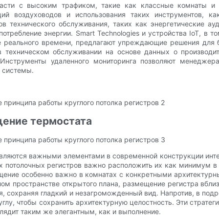
асти с высоким трафиком, такие как классные комнаты и а
ий воздуховодов и использования таких инструментов, ка
в технического обслуживания, таких как энергетические ауд
отребление энергии. Smart Technologies и устройства IoT, в
е реального времени, предлагают упреждающие решения для 
в техническом обслуживании на основе данных о производите
Инструменты удаленного мониторинга позволяют менеджера
 системы.
щение термостата
вляются важными элементами в современной конструкции инте
х потолочных регистров важно расположить их как минимум в 3
ещение особенно важно в комнатах с конкретными архитектурн
м пространстве открытого плана, размещение регистра вблиз
ения, сохраняя гладкий и незагроможденный вид. Напротив, в п
глу, чтобы сохранить архитектурную целостность. Эти страте
лядит таким же элегантным, как и выполнение.