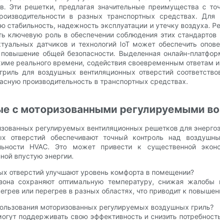
тв. Эти решетки, предлагая значительные преимущества с т
производительности в разных транспортных средствах. Для
ю стабильность, надежность эксплуатации и утечку воздуха. Р
ть ключевую роль в обеспечении соблюдения этих стандартов
ектуальных датчиков и технологий IoT может обеспечить опо
повышение общей безопасности. Выделенная онлайн-платформ
жиме реального времени, содействия своевременным ответам и
 гриль для воздушных вентиляционных отверстий соответство
пасную производительность в транспортных средствах.
ные с моторизованными регулируемыми в
зованных регулируемых вентиляционных решетков для энерго
х отверстий обеспечивают точный контроль над воздушны
ельности HVAC. Это может привести к существенной экон
ной впустую энергии.
ых отверстий улучшают уровень комфорта в помещении?
 зона сохраняют оптимальную температуру, снижая жалобы 
егрев или перегрев в разных областях, что приводит к повыше
ользования моторизованных регулируемых воздушных гриль?
 могут поддерживать свою эффективность и снизить потребнос