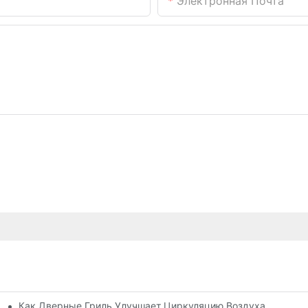
Электронная Почта
Как Дверные Гриль Улучшает Циркуляцию Воздуха
и?